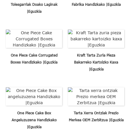
Tolesgarriak Doako Laginak
Fabrika Handizkako |Eguzkia
|Eguzkia
One Piece Cake Corrugated
Kraft Tarta Zuria Pieza
Boxes Handizkako |Eguzkia
Bakarreko Kartoizko Kaxa
|Eguzkia
One Piece Cake Box
Tarta Xerra Ontziak Prezio
Angeluzuzena Handizkako
Merkea OEM Zerbitzua |Eguzkia
|Eguzkia