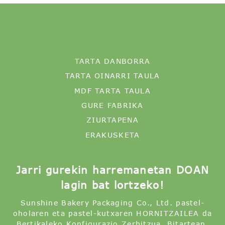
TARTA DANBORRA
TARTA OINARRI TAULA
MDF TARTA TAULA
GURE FABRIKA
ZIURTAPENA
ERAKUSKETA
Jarri gurekin harremanetan DOAN
lagin bat lortzeko!
Sunshine Bakery Packaging Co., Ltd. pastel-
oholaren eta pastel-kutxaren HORNITZAILEA da
Bertikaleko Konfigurazio Zerbitzua. Bitartean,