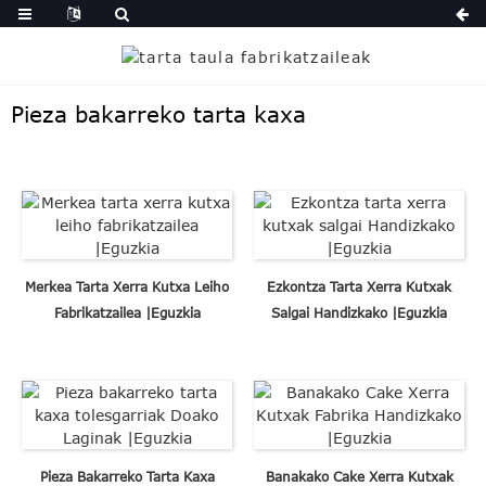
Pieza bakarreko tarta kaxa
Merkea Tarta Xerra Kutxa Leiho
Ezkontza Tarta Xerra Kutxak
Fabrikatzailea |Eguzkia
Salgai Handizkako |Eguzkia
Pieza Bakarreko Tarta Kaxa
Banakako Cake Xerra Kutxak