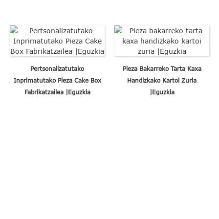
Pertsonalizatutako
Pieza Bakarreko Tarta Kaxa
Inprimatutako Pieza Cake Box
Handizkako Kartoi Zuria
Fabrikatzailea |Eguzkia
|Eguzkia