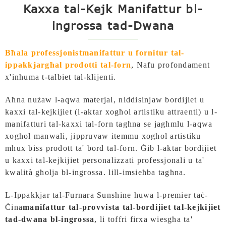
Kaxxa tal-Kejk Manifattur bl-
ingrossa tad-Dwana
Bħala professjonist
manifattur u fornitur tal-
ippakkjar
għal prodotti tal-forn
,
Nafu profondament
x'inhuma t-talbiet tal-klijenti.
Aħna nużaw l-aqwa materjal, niddisinjaw bordijiet u
kaxxi tal-kejkijiet (l-aktar xogħol artistiku attraenti) u l-
manifatturi tal-kaxxi tal-forn tagħna se jagħmlu l-aqwa
xogħol manwali, jippruvaw itemmu xogħol artistiku
mhux biss prodott ta' bord tal-forn. Ġib l-aktar bordijiet
u kaxxi tal-kejkijiet personalizzati professjonali u ta'
kwalità għolja bl-ingrossa.
lill-imsieħba tagħna.
L-Ippakkjar tal-Furnara Sunshine huwa l-premier taċ-
Ċina
manifattur tal-provvista tal-bordijiet tal-kejkijiet
tad-dwana bl-ingrossa
, li toffri firxa wiesgħa ta'