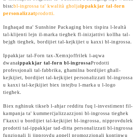
biss:
bl-ingrossa ta' kwalità għolja
ippakkjar tal-forn
personalizzat
prodotti.
Ingħaqad ma' Sunshine Packaging biex tispira l-lealtà
tal-klijenti lejn il-marka tiegħek fl-inizjattivi kollha tal-
bejgħ tiegħek, bordijiet tal-kejkijiet u kaxxi bl-ingrossa.
Ippakkjar tal-Forn tax-Xemx
joffrilek l-aqwa
dwana
ippakkjar tal-forn bl-ingrossa
Prodotti
professjonali tal-fabbrika, għamilna bordijiet għall-
kejkijiet, bordijiet tal-kejkijiet personalizzati bl-ingrossa
u kaxxi tal-kejkijiet biex intejbu l-marka u l-logo
tiegħek.
Biex ngħinuk tikseb l-aħjar redditu fuq l-investiment fil-
kampanja ta' kummerċjalizzazzjoni bl-ingrossa tiegħek
f'kaxxi u bordijiet tal-kejkijiet bl-ingrossa, nipprovdulek
prodotti tal-ippakkjar tad-ditta personalizzati bl-ingrossa
funzjonali li jipprovdu appell promozzjonali kontinwu