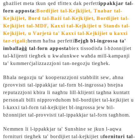
għażliet meta tkun qed tfittex dak perfett
ippakkjar tal-
forn apposta
:
Bordijiet tal-Kejkijiet, Tnabar tal-
Kejkijiet, Bord tal-Bażi tal-Kejkijiet, Bordijiet tal-
Kejkijiet tal-MDF, Kaxxi tal-Kejkijiet u Stands tal-
Kejkijiet, u Varjetà ta' Kaxxi tal-Kejkijiet u kaxxi
tar-rigali;
hemm ħafna perfetti
Bejgħ bl-ingrossa ta'
imballaġġ tal-forn apposta
biex tissodisfa l-bżonnijiet
tal-klijenti tiegħek u kwalunkwe waħda mill-kampanji
ta' kummerċjalizzazzjoni tan-negozju tiegħek.
Bħala negozju ta' kooperazzjoni stabbilit sew, aħna
(provvisti tal-ippakkjar tal-forn bl-ingrossa) bnejna
reputazzjoni kbira li nagħtu lill-klijenti tagħna kuntatt
personali billi nipprovduhom bil-bordijiet tal-kejkijiet u
l-kaxxi tal-forn tal-kejkijiet bl-ingrossa jew bil-
bżonnijiet tal-provvisti tal-ippakkjar tal-forn tagħhom.
Nemmen li l-ippakkjar ta' Sunshine se jkun l-aqwa
fornituri tiegħek ta' bordijiet tal-kejkijiet u
fornituri tal-