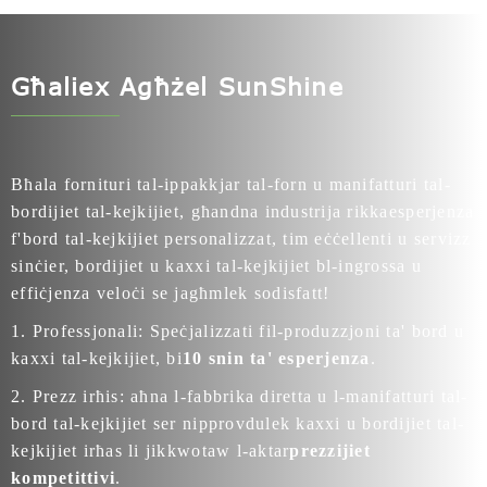
Għaliex Agħżel SunShine
Bħala fornituri tal-ippakkjar tal-forn u manifatturi tal-
bordijiet tal-kejkijiet, għandna industrija rikka
esperjenza
f'bord tal-kejkijiet personalizzat
, tim eċċellenti u servizz
sinċier, bordijiet u kaxxi tal-kejkijiet bl-ingrossa u
effiċjenza veloċi se jagħmlek sodisfatt!
1. Professjonali: Speċjalizzati fil-produzzjoni ta' bord u
kaxxi tal-kejkijiet, bi
10 snin ta' esperjenza
.
2. Prezz irħis: aħna l-fabbrika diretta u l-manifatturi tal-
bord tal-kejkijiet ser nipprovdulek kaxxi u bordijiet tal-
kejkijiet irħas li jikkwotaw l-aktar
prezzijiet
kompetittivi
.