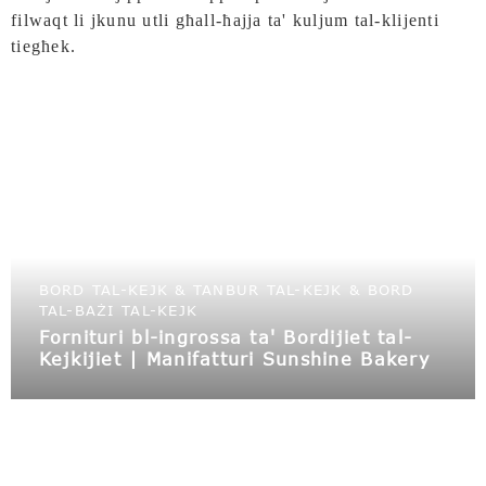
filwaqt li jkunu utli għall-ħajja ta' kuljum tal-klijenti
tiegħek.
BORD TAL-KEJK & TANBUR TAL-KEJK & BORD
TAL-BAŻI TAL-KEJK
Fornituri bl-ingrossa ta' Bordijiet tal-
Kejkijiet | Manifatturi Sunshine Bakery
bħala provvisti tal-ippakkjar tal-forn bl-
ingrossa, noffru tnabar u kaxxi tal-
kejkijiet bl-ingrossa | tnabar tal-
kejkijiet ħdejja u bordijiet tal-kejkijiet
apposta bil-logo.