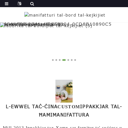
L-EWWEL TAĊ-ĊINA
IPPAKKJAR TAL-
CUSTOM
ĦAMI
MANIFATTURA
Mill-2013,
Ippakkjar tax-Xemx
sar fornitur ta' suċċess u