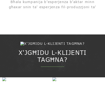
Bħala kumpanija b'esperjenza b'aktar minn
għaxar snin ta' esperjenza fil-produzzjoni ta'
prodotti tal-ippakkjar tal-forn, aħna speċjalizzati
f'bordijiet tal-kejkijiet u kaxxi tal-kejkijiet, u
aħna ddedikati biex nipprovdu soluzzjonijiet ta'
ippakkjar għal...
X'JGĦIDU L-KLIJENTI
TAGĦNA?