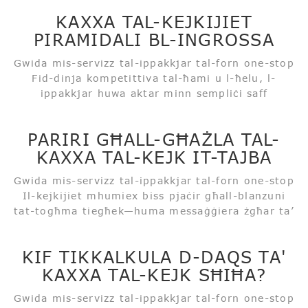
KAXXA TAL-KEJKIJIET
PIRAMIDALI BL-INGROSSA
Gwida mis-servizz tal-ippakkjar tal-forn one-stop
Fid-dinja kompetittiva tal-ħami u l-ħelu, l-
ippakkjar huwa aktar minn sempliċi saff
protettiv, disinn tajjeb, istituzzjonijiet
raġonevoli, huwa wkoll għodda attraenti għall-
PARIRI GĦALL-GĦAŻLA TAL-
klijenti. Fost kollox...
KAXXA TAL-KEJK IT-TAJBA
Gwida mis-servizz tal-ippakkjar tal-forn one-stop
Il-kejkijiet mhumiex biss pjaċir għall-blanzuni
tat-togħma tiegħek—huma messaġġiera żgħar ta’
ferħ. Ferħ ta’ għeluq snin, gost ta’
ċelebrazzjoni, sħana tal-vaganzi—kollox f’dawk
KIF TIKKALKULA D-DAQS TA'
is-saffi ħelwin rotob u fluffy. U l-kaxxa tal-kejk?
KAXXA TAL-KEJK SĦIĦA?
Mhijiex...
Gwida mis-servizz tal-ippakkjar tal-forn one-stop