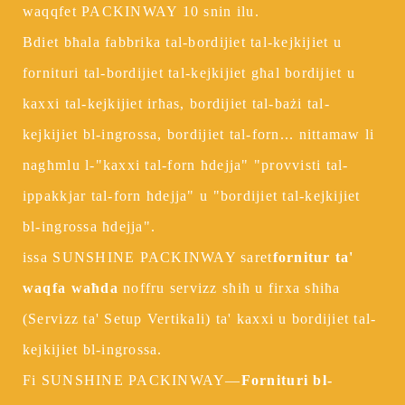
waqqfet PACKINWAY 10 snin ilu.
Bdiet bħala fabbrika tal-bordijiet tal-kejkijiet u
fornituri tal-bordijiet tal-kejkijiet għal bordijiet u
kaxxi tal-kejkijiet irħas, bordijiet tal-bażi tal-
kejkijiet bl-ingrossa, bordijiet tal-forn... nittamaw li
nagħmlu l-"kaxxi tal-forn ħdejja" "provvisti tal-
ippakkjar tal-forn ħdejja" u "bordijiet tal-kejkijiet
bl-ingrossa ħdejja".
issa SUNSHINE PACKINWAY saret
fornitur ta'
waqfa waħda
noffru servizz sħiħ u firxa sħiħa
(Servizz ta' Setup Vertikali) ta' kaxxi u bordijiet tal-
kejkijiet bl-ingrossa.
Fi SUNSHINE PACKINWAY—
Fornituri bl-