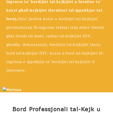
ingrossa ta' bordijiet tal-kejkijiet u fornitur ta'
kaxxi għall-kejkijiet (fornituri tal-ippakkjar tal-
forn),
Jista' jkollok kaxxi u bordijiet tal-kejkijiet
personalizzati bl-ingrossa inklużi iżda mhux limitati
għal forom tal-ħami, tanbur tal-kejkijiet DIY,
għodda, dekorazzjoni, bordijiet tal-kejkijiet fancy,
bord tal-kejkijiet DIY, kaxxa u bord tal-kejkijiet bl-
ingrossa u ippakkjar ta' bordijiet tal-kejkijiet li
jintremew.
Bord Professjonali tal-Kejk u