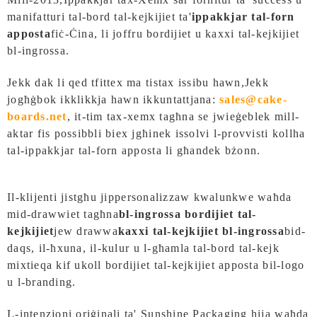
manifatturi tal-bord tal-kejkijiet ta'
ippakkjar tal-forn
apposta
fiċ-Ċina, li joffru bordijiet u kaxxi tal-kejkijiet
bl-ingrossa.
Jekk dak li qed tfittex ma tistax issibu hawn,
Jekk
jogħġbok ikklikkja hawn ikkuntattjana:
sales@cake-
boards.net
, it-tim tax-xemx tagħna se jwieġeblek mill-
aktar fis possibbli biex jgħinek issolvi l-provvisti kollha
tal-ippakkjar tal-forn apposta li għandek bżonn.
Il-klijenti jistgħu jippersonalizzaw kwalunkwe waħda
mid-drawwiet tagħna
bl-ingrossa
bordijiet tal-
kejkijiet
jew drawwa
kaxxi tal-kejkijiet bl-ingrossa
bid-
daqs, il-ħxuna, il-kulur u l-għamla tal-bord tal-kejk
mixtieqa kif ukoll bordijiet tal-kejkijiet apposta bil-logo
u l-branding.
L-intenzjoni oriġinali ta' Sunshine Packaging hija waħda