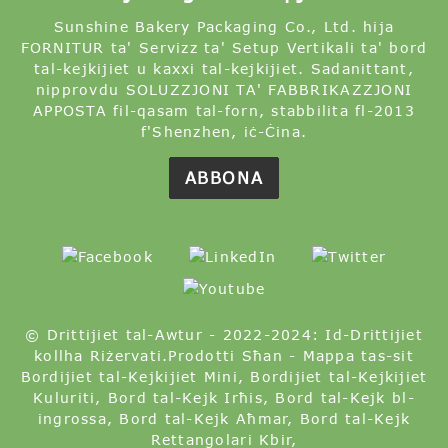
Sunshine Bakery Packaging Co., Ltd. hija
FORNITUR ta' Servizz ta' Setup Vertikali ta' bord
tal-kejkijiet u kaxxi tal-kejkijiet. Sadanittant,
nipprovdu SOLUZZJONI TA' FABBRIKAZZJONI
APPOSTA fil-qasam tal-forn, stabbilita fl-2013
f'Shenzhen, iċ-Ċina.
ABBONA
© Drittijiet tal-Awtur - 2022-2024: Id-Drittijiet
kollha Riżervati.
Prodotti Sħan
-
Mappa tas-sit
Bordijiet tal-Kejkijiet Mini
,
Bordijiet tal-Kejkijiet
Kuluriti
,
Bord tal-Kejk Irħis
,
Bord tal-Kejk bl-
ingrossa
,
Bord tal-Kejk Aħmar
,
Bord tal-Kejk
Rettangolari Kbir
,