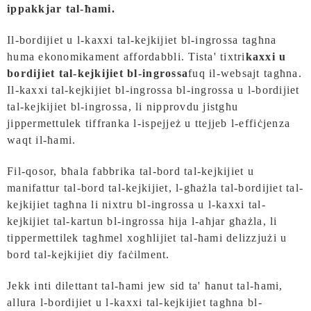
ippakkjar tal-ħami.
Il-bordijiet u l-kaxxi tal-kejkijiet bl-ingrossa tagħna
huma ekonomikament affordabbli. Tista' tixtri
kaxxi u
bordijiet tal-kejkijiet bl-ingrossa
fuq il-websajt tagħna.
Il-kaxxi tal-kejkijiet bl-ingrossa bl-ingrossa u l-bordijiet
tal-kejkijiet bl-ingrossa, li nipprovdu jistgħu
jippermettulek tiffranka l-ispejjeż u ttejjeb l-effiċjenza
waqt il-ħami.
Fil-qosor, bħala fabbrika tal-bord tal-kejkijiet u
manifattur tal-bord tal-kejkijiet, l-għażla tal-bordijiet tal-
kejkijiet tagħna li nixtru bl-ingrossa u l-kaxxi tal-
kejkijiet tal-kartun bl-ingrossa hija l-aħjar għażla, li
tippermettilek tagħmel xogħlijiet tal-ħami delizzjużi u
bord tal-kejkijiet diy faċilment.
Jekk inti dilettant tal-ħami jew sid ta' ħanut tal-ħami,
allura l-bordijiet u l-kaxxi tal-kejkijiet tagħna bl-