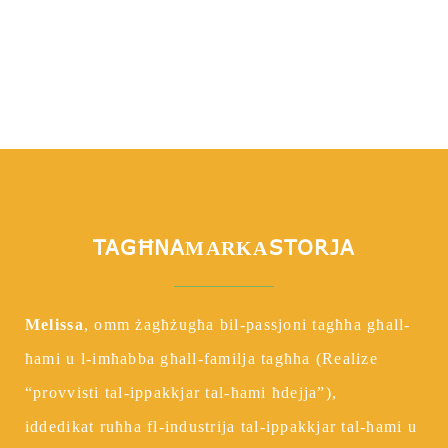
TAGĦNA
STORJA
MARKA
Melissa
, omm żagħżugħa bil-passjoni tagħha għall-
ħami u l-imħabba għall-familja tagħha (Realize
“provvisti tal-ippakkjar tal-ħami ħdejja”),
iddedikat ruħha fl-industrija tal-ippakkjar tal-ħami u