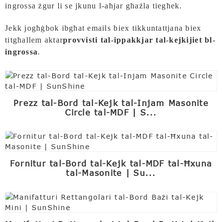
ingrossa żgur li se jkunu l-aħjar għażla tiegħek.
Jekk jogħġbok ibgħat emails biex tikkuntattjana biex
titgħallem aktar
provvisti tal-ippakkjar tal-kejkijiet bl-
ingrossa
.
Prezz tal-Bord tal-Kejk tal-Injam Masonite
Circle tal-MDF | S...
Fornitur tal-Bord tal-Kejk tal-MDF tal-Ħxuna
tal-Masonite | Su...