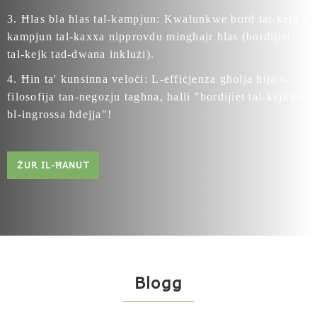
3. Ħlas bla ħlas tal-kampjun: Kwalunkwe bord tal-kejk u
kampjun tal-kaxxa nipprovdu mingħajr ħlas (bordijiet
tal-kejk tad-dwana inklużi).
4. Ħin ta' kunsinna veloċi: L-effiċjenza għolja hija l-
filosofija tan-negozju tagħna, ħalli "bordijiet tal-kejkijiet
bl-ingrossa ħdejja"!
ŻUR IL-ĦANUT
Blogg