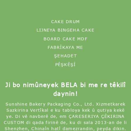
CAKE DRUM
LIJNEYA BINGEHA CAKE
BOARD CAKE MDF
FABRÎKAYA ME
ŞEHADET
PÊŞKÊŞÎ
Ji bo nimûneyek BELA bi me re têkilî
daynin!
Sunshine Bakery Packaging Co., Ltd. Xizmetkarek
Sazkirina Vertîkal e ku tabloya kek û qutiya kekê
ye. Di vê navberê de, em ÇARESERIYA ÇÊKIRINA
CUSTOM di qada firinê de, ku di sala 2013-an de li
Shenzhen, Chinaîn hatî damezrandin, peyda dikin.