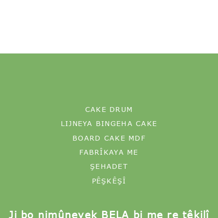
CAKE DRUM
LIJNEYA BINGEHA CAKE
BOARD CAKE MDF
FABRÎKAYA ME
ŞEHADET
PÊŞKÊŞÎ
Ji bo nimûneyek BELA bi me re têkilî