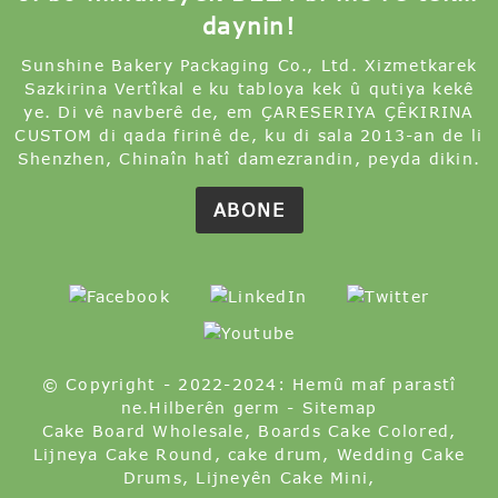
daynin!
Sunshine Bakery Packaging Co., Ltd. Xizmetkarek
Sazkirina Vertîkal e ku tabloya kek û qutiya kekê
ye. Di vê navberê de, em ÇARESERIYA ÇÊKIRINA
CUSTOM di qada firinê de, ku di sala 2013-an de li
Shenzhen, Chinaîn hatî damezrandin, peyda dikin.
ABONE
© Copyright - 2022-2024: Hemû maf parastî
ne.
Hilberên germ
-
Sitemap
Cake Board Wholesale
,
Boards Cake Colored
,
Lijneya Cake Round
,
cake drum
,
Wedding Cake
Drums
,
Lijneyên Cake Mini
,