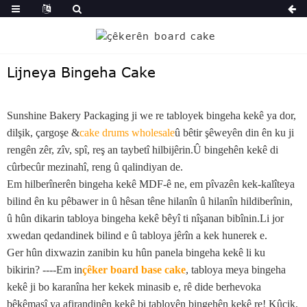
Lijneya Bingeha Cake
Sunshine Bakery Packaging ji we re tabloyek bingeha kekê ya dor,
dilşik, çargoşe &
cake drums wholesale
û bêtir şêweyên din ên ku ji
rengên zêr, zîv, spî, reş an taybetî hilbijêrin.Û bingehên kekê di
cûrbecûr mezinahî, reng û qalindiyan de.
Em hilberînerên bingeha kekê MDF-ê ne, em pîvazên kek-kalîteya
bilind ên ku pêbawer in û hêsan têne hilanîn û hilanîn hildiberînin,
û hûn dikarin tabloya bingeha kekê bêyî ti nîşanan bibînin.Li jor
xwedan qedandinek bilind e û tabloya jêrîn a kek hunerek e.
Ger hûn dixwazin zanibin ku hûn panela bingeha kekê li ku
bikirin? ----Em in
çêker board base cake
, tabloya meya bingeha
kekê ji bo karanîna her kekek minasib e, rê dide berhevoka
bêkêmasî ya afirandinên kekê bi tabloyên bingehên kekê re! Kûçik,