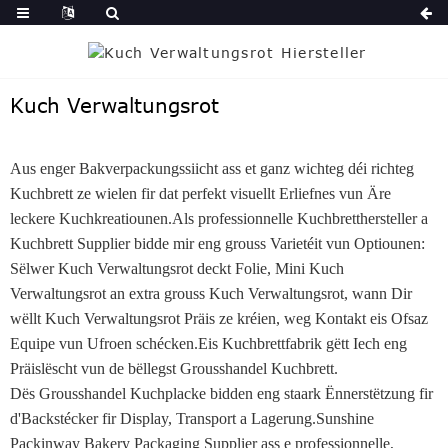
Kuch Verwaltungsrot
Aus enger Bakverpackungssiicht ass et ganz wichteg déi richteg
Kuchbrett ze wielen fir dat perfekt visuellt Erliefnes vun Äre
leckere Kuchkreatiounen.Als professionnelle Kuchbretthersteller a
Kuchbrett Supplier bidde mir eng grouss Varietéit vun Optiounen:
Sëlwer Kuch Verwaltungsrot deckt Folie, Mini Kuch
Verwaltungsrot an extra grouss Kuch Verwaltungsrot, wann Dir
wëllt Kuch Verwaltungsrot Präis ze kréien, weg Kontakt eis Ofsaz
Equipe vun Ufroen schécken.Eis Kuchbrettfabrik gëtt Iech eng
Präislëscht vun de bëllegst Grousshandel Kuchbrett.
Dës Grousshandel Kuchplacke bidden eng staark Ënnerstëtzung fir
d'Backstécker fir Display, Transport a Lagerung.Sunshine
Packinway Bakery Packaging Supplier ass e professionnelle,