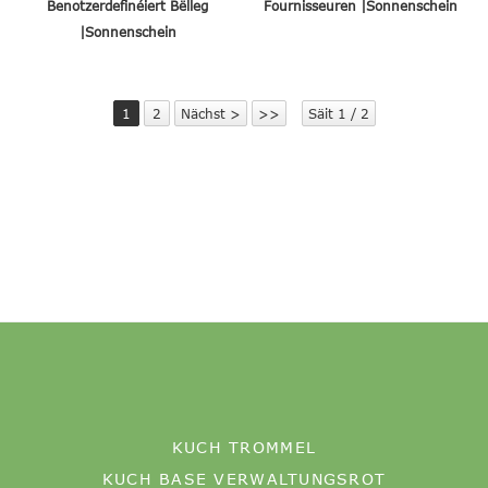
Benotzerdefinéiert Bëlleg
Fournisseuren |Sonnenschein
|Sonnenschein
1
2
Nächst >
>>
Säit 1 / 2
KUCH TROMMEL
KUCH BASE VERWALTUNGSROT