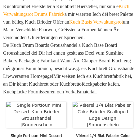
Kuchtrommel Hiersteller a Kuchbrett Hiersteller, mir sinn e
Kuch
Verwaltungsrot Drums Fabréck
a mir wäerten Iech déi breet Palette
vun bëlleg Kuch Brieder Offer an
Kuch Basis Verwaltungsrot
um
Maart.Verschidde Faarwen, Gréissten a Formen kënnen Är
verschidden Ufuerderungen entspriechen.
De Kuch Drum Boards Grousshandel a Kuch Base Board
Grousshandel déi Dir hei ënnen gesitt ass Deel vum Sunshine
Bakery Packaging Fabrikant.Wann Äre Clapper Board Kuch eng
méi grouss Bühn brauch, besicht w.e.g. eis Kuchbrett Grousshandel
Liwweranten Homepage!Mir weisen Iech eis Kuchbrettfabrik hei,
an Dir kënnt Kuchbrett oder Kuchbrettofdeckpabeier kafen,
Kuchplacke Fournisseuren och Verkafsmaterial.
Single Portioun Mini Dessert
Véierel 1/4 Blat Pabeier Cake