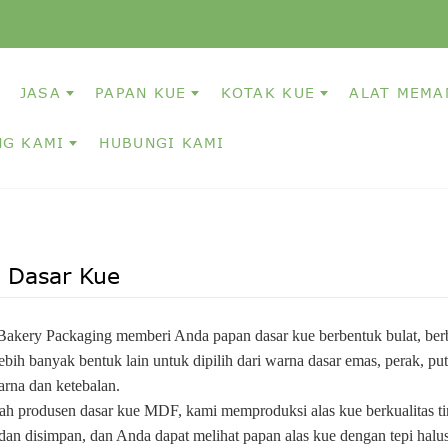
JASA
PAPAN KUE
KOTAK KUE
ALAT MEM
NG KAMI
HUBUNGI KAMI
 Dasar Kue
Bakery Packaging memberi Anda papan dasar kue berbentuk bulat, berbe
ebih banyak bentuk lain untuk dipilih dari warna dasar emas, perak, pu
arna dan ketebalan.
ah produsen dasar kue MDF, kami memproduksi alas kue berkualitas t
an disimpan, dan Anda dapat melihat papan alas kue dengan tepi halus