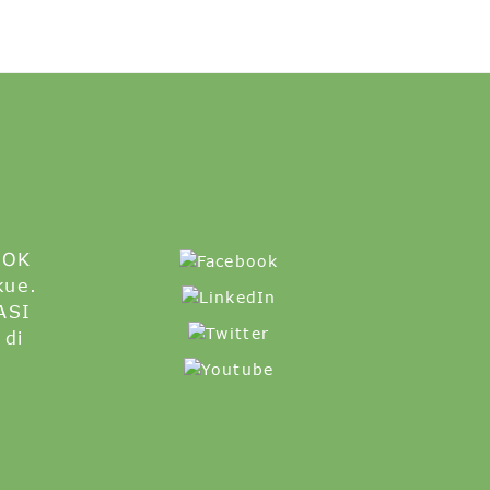
SOK
kue.
ASI
 di