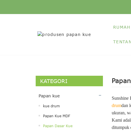
RUMAH
TENTA
Papan
KATEGORI
Papan kue
Sunshine 
drum
dan l
kue drum
ukuran, w
Papan Kue MDF
Kami adal
Papan Dasar Kue
ditumpuk d