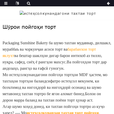
Шӯрои пойгоҳи торт
Packaging Sunshine Bakery ба шумо тахтаи мудаввар, дилшакл,
мураббаъ ва чоркунҷаи асоси торт ва
барабанхои торт
яклухт
ва бештар шаклҳои дигар барои интихоб аз тилло,
нуқра, сафед, сиёҳ ё рангҳои махсус.Ва пойгоҳҳои торт дар
андозаҳо, рангҳо ва ғафсӣ гуногун.
Мо истеҳсолкунандагони пойгоҳи тортҳои MDF ҳастем, мо
тахтаҳои тортҳои баландсифатро истеҳсол мекунем, ки
боэътимод ва нигоҳдорӣ ва нигоҳдорӣ осонанд ва шумо
метавонед тахтаи тортро бе ягон аломат бинед.Болои он
дорои марра баланд ва тахтаи поёни торт ҳунар аст.
Агар шумо хоҳед донед, ки тахтаи пойгоҳи тортро аз куҷо
харед? ---- Мо
истеҳсолкунандаи тахтаи торт пойгоҳи
,