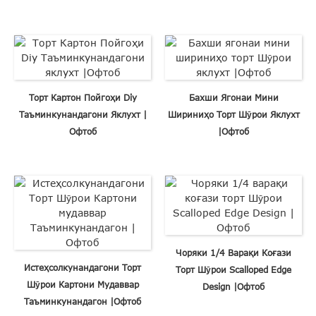
Торт Картон Пойгоҳи Diy
Бахши Ягонаи Мини
Таъминкунандагони Яклухт |
Шириниҳо Торт Шӯрои Яклухт
Офтоб
|Офтоб
Чоряки 1/4 Варақи Коғази
Истеҳсолкунандагони Торт
Торт Шӯрои Scalloped Edge
Шӯрои Картони Мудаввар
Design |Офтоб
Таъминкунандагон |Офтоб