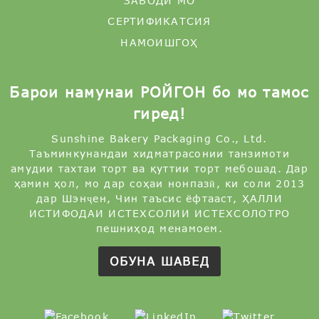
ЗАВОДИ МО
СЕРТИФИКАТСИЯ
НАМОИШГОҲ
Барои намунаи РОЙГОН бо мо тамос
гиред!
Sunshine Bakery Packaging Co., Ltd.
Таъминкунандаи хидматрасонии танзимоти
амудии тахтаи торт ва қуттии торт мебошад. Дар
ҳамин ҳол, мо дар соҳаи нонпазӣ, ки соли 2013
дар Шэнҷен, Чин таъсис ёфтааст, ҲАЛЛИ
ИСТИФОДАИ ИСТЕХСОЛИИ ИСТЕХСОЛОТРО
пешниҳод менамоем.
ОБУНА ШАВЕД