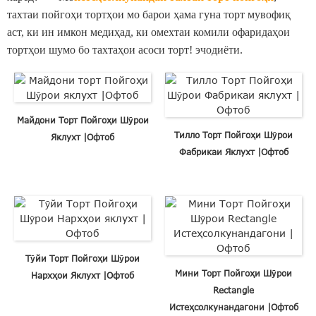
тахтаи пойгоҳи тортҳои мо барои ҳама гуна торт мувофиқ
аст, ки ин имкон медиҳад, ки омехтаи комили офаридаҳои
тортҳои шумо бо тахтаҳои асоси торт! эчодиёти.
Майдони Торт Пойгоҳи Шӯрои
Тилло Торт Пойгоҳи Шӯрои
Яклухт |Офтоб
Фабрикаи Яклухт |Офтоб
Тӯйи Торт Пойгоҳи Шӯрои
Мини Торт Пойгоҳи Шӯрои
Нархҳои Яклухт |Офтоб
Rectangle
Истеҳсолкунандагони |Офтоб