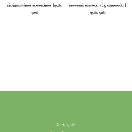
உற்பத்தியாளர்கள் சப்ளையர்கள் |சூரிய
பலகைகள் ஸ்காலப்ட் எட்ஜ் வடிவமைப்பு |
ஒளி
சூரிய ஒளி
கேக் டிரம்