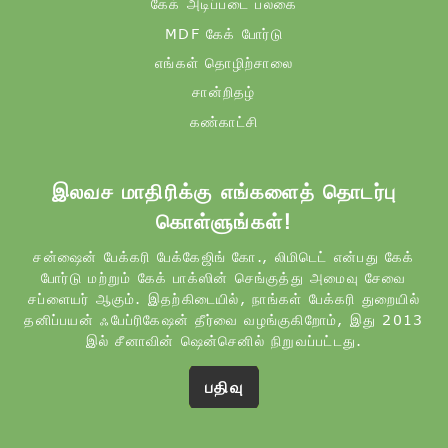
கேக் அடிப்படை பலகை
MDF கேக் போர்டு
எங்கள் தொழிற்சாலை
சான்றிதழ்
கண்காட்சி
இலவச மாதிரிக்கு எங்களைத் தொடர்பு
கொள்ளுங்கள்!
சன்ஷைன் பேக்கரி பேக்கேஜிங் கோ., லிமிடெட் என்பது கேக்
போர்டு மற்றும் கேக் பாக்ஸின் செங்குத்து அமைவு சேவை
சப்ளையர் ஆகும். இதற்கிடையில், நாங்கள் பேக்கரி துறையில்
தனிப்பயன் ஃபேப்ரிகேஷன் தீர்வை வழங்குகிறோம், இது 2013
இல் சீனாவின் ஷென்செனில் நிறுவப்பட்டது.
பதிவு