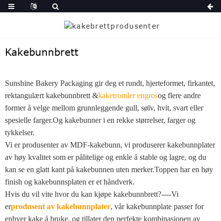
Kakebunnbrett
Sunshine Bakery Packaging gir deg et rundt, hjerteformet, firkantet,
rektangulært kakebunnbrett &
kaketromler engros
og flere andre
former å velge mellom grunnleggende gull, sølv, hvit, svart eller
spesielle farger.Og kakebunner i en rekke størrelser, farger og
tykkelser.
Vi er produsenter av MDF-kakebunn, vi produserer kakebunnplater
av høy kvalitet som er pålitelige og enkle å stable og lagre, og du
kan se en glatt kant på kakebunnen uten merker.Toppen har en høy
finish og kakebunnsplaten er et håndverk.
Hvis du vil vite hvor du kan kjøpe kakebunnbrett?----Vi
er
produsent av kakebunnplater
, vår kakebunnplate passer for
enhver kake å bruke, og tillater den perfekte kombinasjonen av