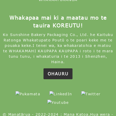
Whakapaa mai ki a maatau mo te
tauira KOREUTU!
Ko Sunshine Bakery Packaging Co., Ltd. he Kaituku
Ratonga Whakatupato Poutū o te poari keke me te
pouaka keke.I tenei wa, ka whakaratohia e matou
te WHAKAMAHI KAUPAPA KAUPAPA i roto i te mara
tunu tunu, i whakaturia i te 2013 i Shenzhen,
Haina.
OHAURU
© Manatārua - 2022-2024 : Mana Katoa.
Hua wera
-