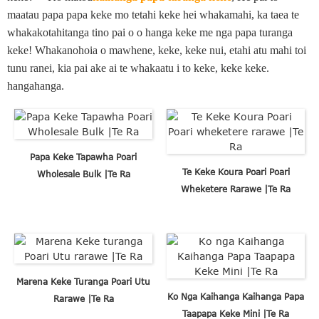
maatau papa papa keke mo tetahi keke hei whakamahi, ka taea te
whakakotahitanga tino pai o o hanga keke me nga papa turanga
keke! Whakanohoia o mawhene, keke, keke nui, etahi atu mahi toi
tunu ranei, kia pai ake ai te whakaatu i to keke, keke keke.
hangahanga.
Papa Keke Tapawha Poari
Te Keke Koura Poari Poari
Wholesale Bulk |Te Ra
Wheketere Rarawe |Te Ra
Marena Keke Turanga Poari Utu
Ko Nga Kaihanga Kaihanga Papa
Rarawe |Te Ra
Taapapa Keke Mini |Te Ra