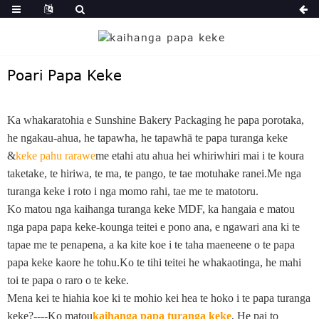
Poari Papa Keke
Ka whakaratohia e Sunshine Bakery Packaging he papa porotaka,
he ngakau-ahua, he tapawha, he tapawhā te papa turanga keke
&
keke pahu rarawe
me etahi atu ahua hei whiriwhiri mai i te koura
taketake, te hiriwa, te ma, te pango, te tae motuhake ranei.Me nga
turanga keke i roto i nga momo rahi, tae me te matotoru.
Ko matou nga kaihanga turanga keke MDF, ka hangaia e matou
nga papa papa keke-kounga teitei e pono ana, e ngawari ana ki te
tapae me te penapena, a ka kite koe i te taha maeneene o te papa
papa keke kaore he tohu.Ko te tihi teitei he whakaotinga, he mahi
toi te papa o raro o te keke.
Mena kei te hiahia koe ki te mohio kei hea te hoko i te papa turanga
keke?----Ko matou
kaihanga papa turanga keke
, He pai to