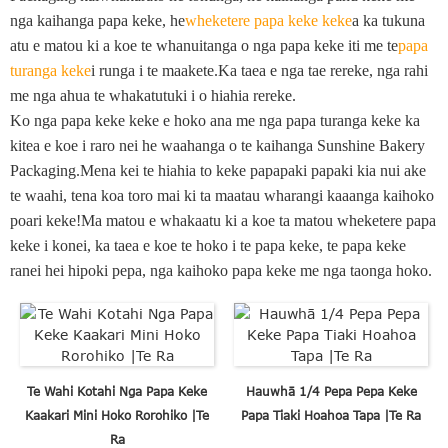
nga kaihanga papa keke, he
wheketere papa keke keke
a ka tukuna
atu e matou ki a koe te whanuitanga o nga papa keke iti me te
papa
turanga keke
i runga i te maakete.Ka taea e nga tae rereke, nga rahi
me nga ahua te whakatutuki i o hiahia rereke.
Ko nga papa keke keke e hoko ana me nga papa turanga keke ka
kitea e koe i raro nei he waahanga o te kaihanga Sunshine Bakery
Packaging.Mena kei te hiahia to keke papapaki papaki kia nui ake
te waahi, tena koa toro mai ki ta maatau wharangi kaaanga kaihoko
poari keke!Ma matou e whakaatu ki a koe ta matou wheketere papa
keke i konei, ka taea e koe te hoko i te papa keke, te papa keke
ranei hei hipoki pepa, nga kaihoko papa keke me nga taonga hoko.
Te Wahi Kotahi Nga Papa Keke
Hauwhā 1/4 Pepa Pepa Keke
Kaakari Mini Hoko Rorohiko |Te
Papa Tiaki Hoahoa Tapa |Te Ra
Ra