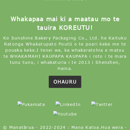
Whakapaa mai ki a maatau mo te
tauira KOREUTU!
Ko Sunshine Bakery Packaging Co., Ltd. he Kaituku
Ratonga Whakatupato Poutū o te poari keke me te
pouaka keke.I tenei wa, ka whakaratohia e matou
te WHAKAMAHI KAUPAPA KAUPAPA i roto i te mara
tunu tunu, i whakaturia i te 2013 i Shenzhen,
Haina.
OHAURU
© Manatārua - 2022-2024 : Mana Katoa.
Hua wera
-