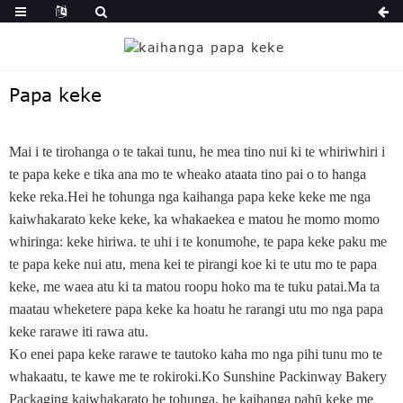
Papa keke
Mai i te tirohanga o te takai tunu, he mea tino nui ki te whiriwhiri i
te papa keke e tika ana mo te wheako ataata tino pai o to hanga
keke reka.Hei he tohunga nga kaihanga papa keke keke me nga
kaiwhakarato keke keke, ka whakaekea e matou he momo momo
whiringa: keke hiriwa. te uhi i te konumohe, te papa keke paku me
te papa keke nui atu, mena kei te pirangi koe ki te utu mo te papa
keke, me waea atu ki ta matou roopu hoko ma te tuku patai.Ma ta
maatau wheketere papa keke ka hoatu he rarangi utu mo nga papa
keke rarawe iti rawa atu.
Ko enei papa keke rarawe te tautoko kaha mo nga pihi tunu mo te
whakaatu, te kawe me te rokiroki.Ko Sunshine Packinway Bakery
Packaging kaiwhakarato he tohunga, he kaihanga pahū keke me