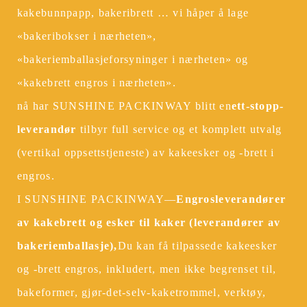
kakebunnpapp, bakeribrett … vi håper å lage
«bakeribokser i nærheten»,
«bakeriemballasjeforsyninger i nærheten» og
«kakebrett engros i nærheten».
nå har SUNSHINE PACKINWAY blitt en
ett-stopp-
leverandør
tilbyr full service og et komplett utvalg
(vertikal oppsettstjeneste) av kakeesker og -brett i
engros.
I SUNSHINE PACKINWAY—
Engrosleverandører
av kakebrett og esker til kaker (leverandører av
bakeriemballasje),
Du kan få tilpassede kakeesker
og -brett engros, inkludert, men ikke begrenset til,
bakeformer, gjør-det-selv-kaketrommel, verktøy,