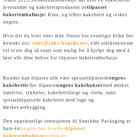
leverandør og kakebrettprodusent av
tilpasset
bakeriemballasje
i Kina, og tilbyr kakebrett og -esker
engros.
Hvis det du leter etter ikke finnes her,
vennligst klikk her
kontakt oss:
sales@cake-boards.net
, vårt solskinnsteam
vil svare deg så snart som mulig for å hjelpe deg med å
løse alle dine behov for tilpasset bakeriemballasje.
Kunder kan tilpasse alle våre spesialtilpassede
engros
kakebrett
eller tilpasset
engros kakebokser
med ønsket
størrelse, tykkelse, kakebrettfarge og -form, samt
spesialtilpassede kakebrett med logo og
merkevarebygging.
Den opprinnelige intensjonen til Sunshine Packaging er
bare én:
engros høy kvalitet
tilpasset
bakeriemballasje
produkter.