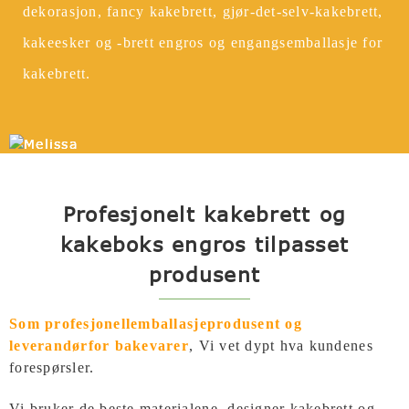
dekorasjon, fancy kakebrett, gjør-det-selv-kakebrett,
kakeesker og -brett engros og engangsemballasje for
kakebrett.
Profesjonelt kakebrett og
kakeboks engros tilpasset
produsent
Som profesjonell
emballasjeprodusent og
leverandør
for bakevarer
,
Vi vet dypt hva kundenes
forespørsler.
Vi bruker de beste materialene, designer kakebrett og