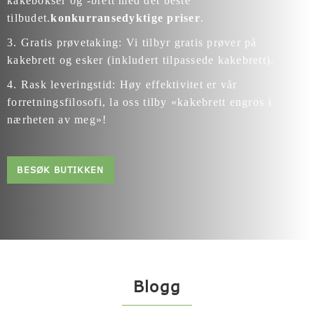
kakebokser og -brett med det beste
tilbudet.
konkurransedyktige priser
.
3. Gratis prøvetaking: Vi tilbyr gratis prøver på
kakebrett og esker (inkludert tilpassede kakebrett).
4. Rask leveringstid: Høy effektivitet er vår
forretningsfilosofi, la oss tilby «kakebrett engros i
nærheten av meg»!
BESØK BUTIKKEN
Blogg