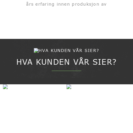
års erfaring innen produksjon av
bakeremballasjeprodukter, spesialiserer vi oss på
kakebrett og kakebokser, og vi er dedikert til å
tilby emballasjeløsninger for...
HVA KUNDEN VÅR SIER?