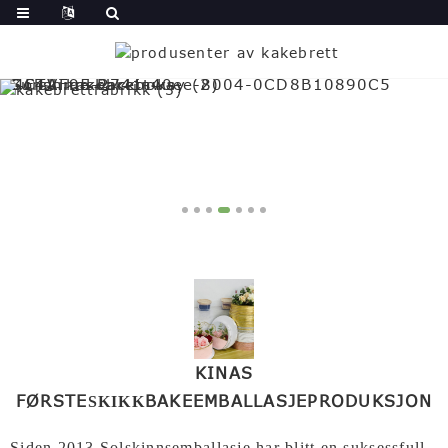
KINAS
FØRSTE
BAKEEMBALLASJE
PRODUKSJON
SKIKK
Siden 2013,
Solskinnsemballasje
har blitt en suksessfull