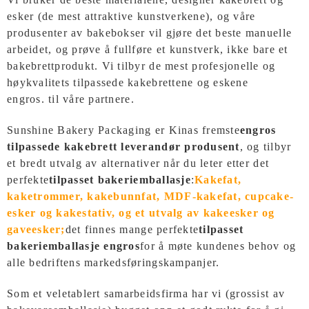
esker (de mest attraktive kunstverkene), og våre
produsenter av bakebokser vil gjøre det beste manuelle
arbeidet, og prøve å fullføre et kunstverk, ikke bare et
bakebrettprodukt. Vi tilbyr de mest profesjonelle og
høykvalitets tilpassede kakebrettene og eskene
engros.
til våre partnere.
Sunshine Bakery Packaging er Kinas fremste
engros
tilpassede kakebrett leverandør produsent
, og tilbyr
et bredt utvalg av alternativer når du leter etter det
perfekte
tilpasset bakeriemballasje
:
Kakefat,
kaketrommer, kakebunnfat, MDF-kakefat, cupcake-
esker og kakestativ, og et utvalg av kakeesker og
gaveesker;
det finnes mange perfekte
tilpasset
bakeriemballasje engros
for å møte kundenes behov og
alle bedriftens markedsføringskampanjer.
Som et veletablert samarbeidsfirma har vi (grossist av