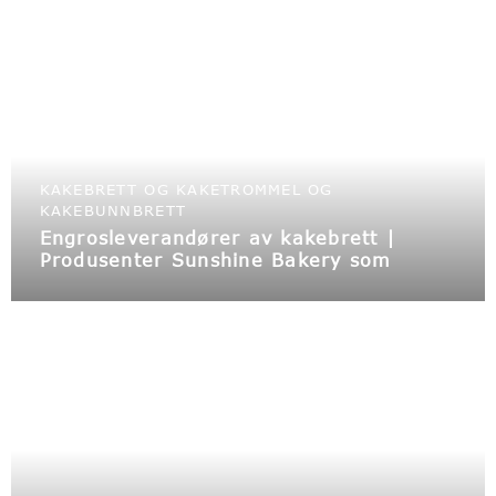
KAKEBRETT OG KAKETROMMEL OG
KAKEBUNNBRETT
Engrosleverandører av kakebrett |
Produsenter Sunshine Bakery som
engros emballasje for bakeriprodukter,
tilbyr vi kaketrommer og esker engros |
kaketrommer i nærheten og
spesialtilpassede kakebrett med logo.