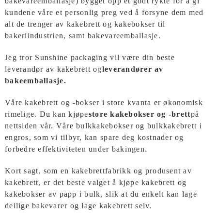
bakevareemballasje) bygget opp et godt rykte for å gi
kundene våre et personlig preg ved å forsyne dem med
alt de trenger av kakebrett og kakebokser til
bakeriindustrien, samt bakevareemballasje.
Jeg tror Sunshine packaging vil være din beste
leverandør av kakebrett og
leverandører av
bakeemballasje.
Våre kakebrett og -bokser i store kvanta er økonomisk
rimelige. Du kan kjøpe
store kakebokser og -brett
på
nettsiden vår. Våre bulkkakebokser og bulkkakebrett i
engros, som vi tilbyr, kan spare deg kostnader og
forbedre effektiviteten under bakingen.
Kort sagt, som en kakebrettfabrikk og produsent av
kakebrett, er det beste valget å kjøpe kakebrett og
kakebokser av papp i bulk, slik at du enkelt kan lage
deilige bakevarer og lage kakebrett selv.