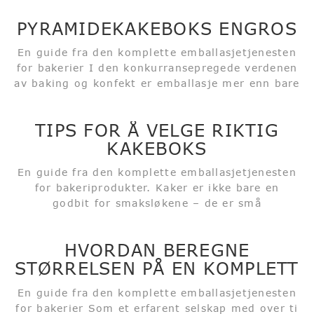
PYRAMIDEKAKEBOKS ENGROS
En guide fra den komplette emballasjetjenesten
for bakerier I den konkurransepregede verdenen
av baking og konfekt er emballasje mer enn bare
et beskyttende lag, et godt design og rimelige
institusjoner. Det er også et attraktivt verktøy
TIPS FOR Å VELGE RIKTIG
for kunder. Blant alt...
KAKEBOKS
En guide fra den komplette emballasjetjenesten
for bakeriprodukter. Kaker er ikke bare en
godbit for smaksløkene – de er små
gledesbudbringere. Bursdagsglede, feiring,
julevarme – alt i de myke, luftige søte lagene.
HVORDAN BEREGNE
Og kakeboksen? Det er n...
STØRRELSEN PÅ EN KOMPLETT
KAKEBOKS?
En guide fra den komplette emballasjetjenesten
for bakerier Som et erfarent selskap med over ti