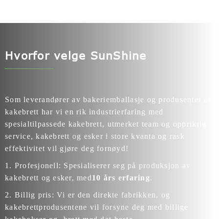
Hvorfor velge SunShine
Som leverandører av bakeriemballasje og produsenter av
kakebrett har vi en rik industri
erfaring med
spesialtilpassede kakebrett
, utmerket team og oppriktig
service, kakebrett og esker i store kvanta og rask
effektivitet vil gjøre deg fornøyd!
1. Profesjonell: Spesialiserer seg på produksjon av
kakebrett og esker, med
10 års erfaring
.
2. Billig pris: Vi er den direkte fabrikken, og
kakebrettprodusentene vil forsyne deg med billige