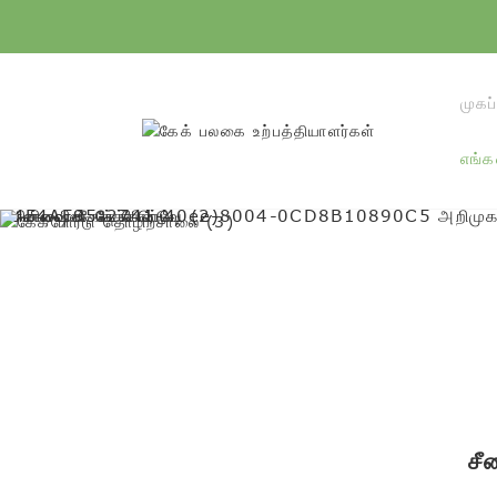
முகப்
எங்
சீ