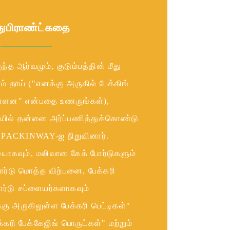
ு
கதை
பிராண்ட்
குந்த ஆர்வமும், குடும்பத்தின் மீது
 தாய் ("எனக்கு அருகில் பேக்கிங்
உள்ளன" என்பதை உணருங்கள்),
றையில் தன்னை அர்ப்பணித்துக்கொண்டு
ு PACKINWAY-ஐ நிறுவினார்.
யாகவும், மலிவான கேக் போர்டுகளும்
போர்டு மொத்த விற்பனை, பேக்கரி
ர்டு சப்ளையர்களாகவும்
கு அருகிலுள்ள பேக்கரி பெட்டிகள்"
கரி பேக்கேஜிங் பொருட்கள்" மற்றும்