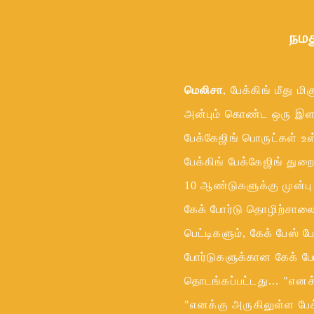
ள்
நமத
ஸ்
மெலிசா
, பேக்கிங் மீது மி
அன்பும் கொண்ட ஒரு இளம்
பேக்கேஜிங் பொருட்கள் 
பேக்கிங் பேக்கேஜிங் து
10 ஆண்டுகளுக்கு முன்ப
கேக் போர்டு தொழிற்சாலை
பெட்டிகளும், கேக் பேஸ் 
போர்டுகளுக்கான கேக் போ
தொடங்கப்பட்டது... "எனக்
"எனக்கு அருகிலுள்ள பேக்