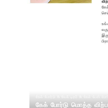
வி
கேக
செ
உங்
வர
இரு
பிர
கேக் போர்டு & கேக் டிரம் & கேக் பேஸ் போர
கேக் போர்டு மொத்த விற