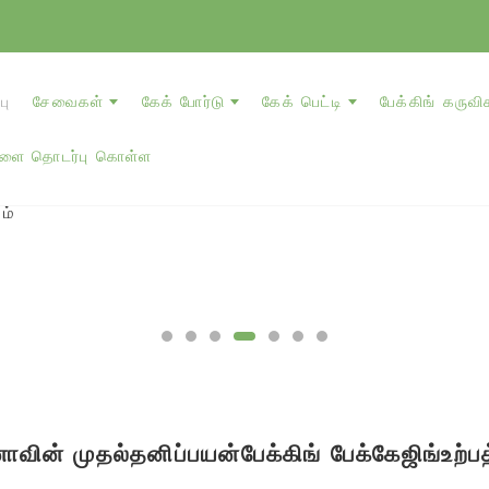
பு
சேவைகள்
கேக் போர்டு
கேக் பெட்டி
பேக்கிங் கருவி
களை தொடர்பு கொள்ள
னாவின் முதல்
பேக்கிங் பேக்கேஜிங்
உற்ப
தனிப்பயன்