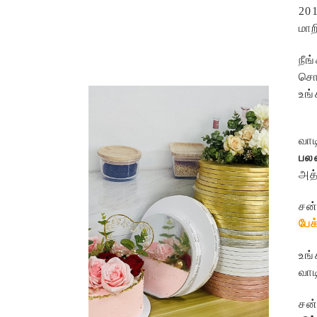
201
மாற
நீங
சொட
உங்
வாட
பல
அத்
சன்
பேக
உங்
வாட
சன்