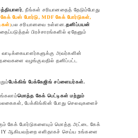
த்தியாளர்
, நீங்கள் சரியானதைத் தேடும்போது
, கேக் பேஸ் போர்டு, MDF கேக் போர்டுகள்,
ிகள்;
பல சரியானவை உள்ளன.
தனிப்பயன்
ப்படுத்தல் பிரச்சாரங்களில் ஏதேனும்
ள் வாடிக்கையாளர்களுக்கு அவர்களின்
் தேவைகளை வழங்குவதில் தனிப்பட்ட
றும்
பேக்கிங் பேக்கேஜிங் சப்ளையர்கள்.
ங்கலாம்
மொத்த கேக் பெட்டிகள் மற்றும்
் பலகைகள், பேக்கிங்கின் போது செலவுகளைச்
கும் கேக் போர்டுகளையும் மொத்த அட்டை கேக்
்டு DIY ஆகியவற்றை எளிதாகச் செய்ய உங்களை