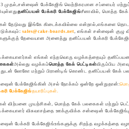
3 முதல்,
சன்ஷைன் பேக்கேஜிங்
வெற்றிகரமான சப்ளையர் மற்றும
ியுள்ளது
தனிப்பயன் பேக்கரி பேக்கேஜிங்
சீனாவில், மொத்த கேக்
்கள் தேடுவது இங்கே கிடைக்கவில்லை என்றால்,
எங்களை தொடர
ுக்கவும்:
sales@cake-boards.net
, எங்கள் சன்ஷைன் குழு வி
களுக்குத் தேவையான அனைத்து தனிப்பயன் பேக்கரி பேக்கேஜிங்
ிக்கையாளர்கள் எங்கள் எந்தவொரு வழக்கத்தையும் தனிப்பயன
கைகள்
அல்லது வழக்கம்
மொத்த கேக் பெட்டிகள்
விரும்பிய அளவு
துடன் லோகோ மற்றும் பிராண்டிங் கொண்ட தனிப்பயன் கேக் 
ஷைன் பேக்கேஜிங்கின் அசல் நோக்கம் ஒன்றே ஒன்றுதான்:
மொத
்கரி பேக்கேஜிங்
தயாரிப்புகள்.
கள் விற்பனை முயற்சிகள், மொத்த கேக் பலகைகள் மற்றும் பெட்
ிக்கையாளர் விசுவாசத்தை ஊக்குவிக்க சன்ஷைன் பேக்கேஜிங்கு
ஷைன் பேக்கரி பேக்கேஜிங்
உங்களுக்கு சிறந்த வழக்கத்தை வழங