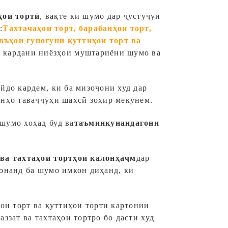
ҳои тортӣ
, вақте ки шумо дар ҷустуҷӯи
ӣ
:
Тахтачаҳои торт, барабанҳои торт,
авъҳои гуногуни қуттиҳои торт ва
ъ кардани ниёзҳои муштариёни шумо ва
йдо кардем, ки ба мизоҷони худ дар
онҳо таваҷҷӯҳи шахсӣ зоҳир мекунем.
шумо хоҳад буд ва
таъминкунандагони
 ва тахтаҳои тортҳои калонҳаҷм
дар
вонанд ба шумо имкон диҳанд, ки
ҳои торт ва қуттиҳои торти картонии
ззат ва тахтаҳои тортро бо дасти худ