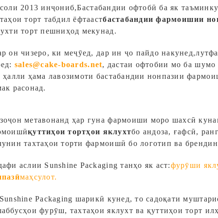
 соли 2013 инҷониб,
Бастабандии офтобӣ
ба як таъминк
таҳои торт табдил ёфтааст
бастабандии фармоишии но
лухти торт пешниҳод мекунад.
р он чизеро, ки меҷӯед, дар ин ҷо пайдо накунед,
лутфа
ед:
sales@cake-boards.net
, дастаи офтобии мо ба шумо
р ҳалли ҳама лавозимоти бастабандии нонпазии фармои
ак расонад.
зоҷон метавонанд ҳар гуна фармоиши моро шахсӣ куна
рмоишӣ
қуттиҳои тортҳои яклухт
бо андоза, ғафсӣ, ран
чунин тахтаҳои торти фармоишӣ бо логотип ва брендин
афи аслии Sunshine Packaging танҳо як аст:
фурӯши якл
нпазӣ
маҳсулот.
Sunshine Packaging шарикӣ кунед, то садоқати муштари
шаббусҳои фурӯш, тахтаҳои яклухт ва қуттиҳои торт ил