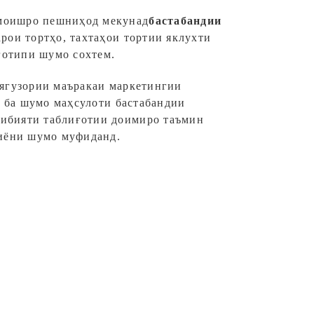
моишро пешниҳод мекунад
бастабандии
арои тортҳо, тахтаҳои тортии яклухти
оготипи шумо сохтем.
оягузории маъракаи маркетингии
о ба шумо маҳсулоти бастабандии
ибияти таблиғотии доимиро таъмин
риёни шумо муфиданд.
нвойхонаи