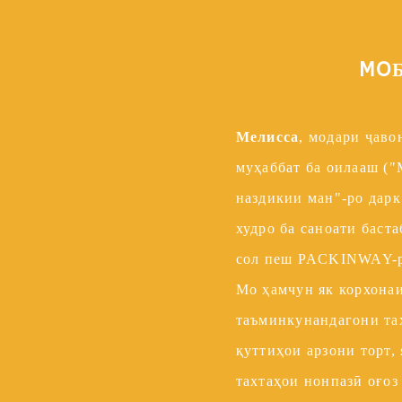
даи
МО
и
д. Мо
Мелисса
, модари ҷаво
муҳаббат ба оилааш ("
 шумо
наздикии ман"-ро дарк
 торт
худро ба саноати баст
и
сол пеш PACKINWAY-ро
д.
Мо ҳамчун як корхонаи
таъминкунандагони тах
қуттиҳои арзони торт, 
тахтаҳои нонпазӣ оғоз 