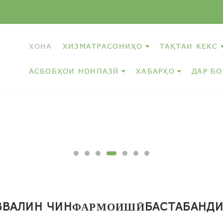
ХОНА
ХИЗМАТРАСОНИҲО
ТАҚТАИ КЕКС
АСБОБҲОИ НОНПАЗӢ
ХАБАРҲО
ДАР Б
ВВАЛИН ЧИН
БАСТАБАНД
ФАРМОИШӢ