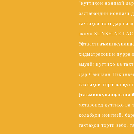
"қуттиҳои нонпазӣ дар
бастабандии нонпазӣ д
тахтаҳои торт дар наз
акнун SUNSHINE PACK
ёфтааст
таъминкунанд
хидматрасонии пурра 
амудӣ) қуттиҳо ва тахт
Дар Саншайн Пэкинв
тахтаҳои торт ва қут
(таъминкунандагони б
метавонед қуттиҳо ва 
қолабҳои нонпазӣ, бар
тахтаҳои торти зебо, т