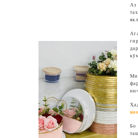
Аз
тах
як
Ага
гир
да
кӯм
Ми
фа
ин
Ҳад
но
Бо 
та