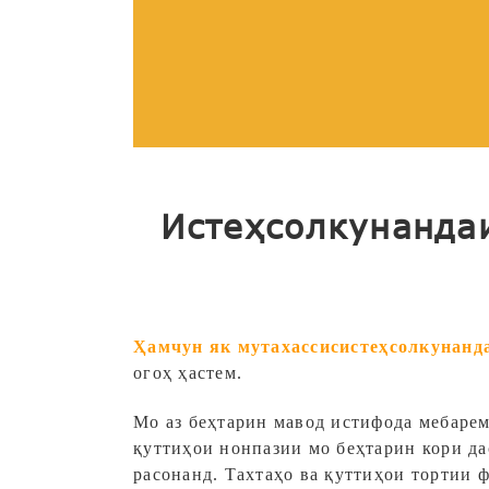
Истеҳсолкунандаи
Ҳамчун як мутахассис
истеҳсолкунанд
огоҳ ҳастем.
Мо аз беҳтарин мавод истифода мебарем
қуттиҳои нонпазии мо беҳтарин кори да
расонанд. Тахтаҳо ва қуттиҳои тортии 