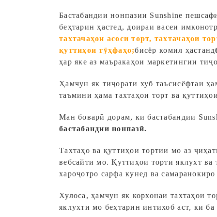
Бастабандии нонпазии Sunshine пешсаф
беҳтарин ҳастед, доираи васеи имконо
тахтачаҳои асоси торт, тахтачаҳои то
қуттиҳои тӯҳфаҳо;
бисёр комил ҳастанд
ҳар яке аз маъракаҳои маркетингии тиҷ
Ҳамчун як тиҷорати хуб таъсисёфтаи ҳам
таъмини ҳама тахтаҳои торт ва қуттиҳо
Ман боварӣ дорам, ки бастабандии Suns
бастабандии нонпазӣ.
Тахтаҳо ва қуттиҳои тортии мо аз ҷиҳа
вебсайти мо. Қуттиҳои торти яклухт ва
хароҷотро сарфа кунед ва самаранокиро
Хулоса, ҳамчун як корхонаи тахтаҳои то
яклухти мо беҳтарин интихоб аст, ки ба