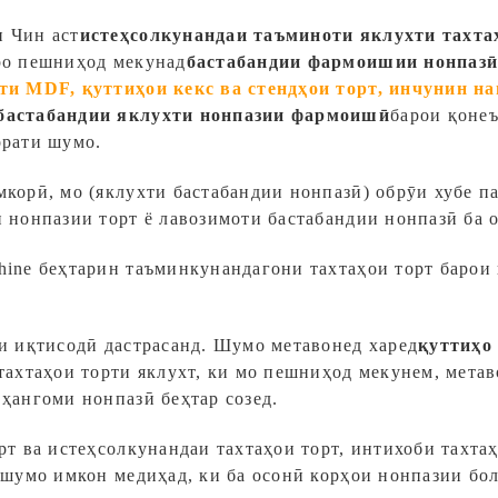
и Чин аст
истеҳсолкунандаи таъминоти яклухти тахта
тро пешниҳод мекунад
бастабандии фармоишии нонпаз
рти MDF, қуттиҳои кекс ва стендҳои торт, инчунин н
бастабандии яклухти нонпазии фармоишӣ
барои қоне
орати шумо.
корӣ, мо (яклухти бастабандии нонпазӣ) обрӯи хубе па
и нонпазии торт ё лавозимоти бастабандии нонпазӣ ба 
hine беҳтарин таъминкунандагони тахтаҳои торт барои 
ти иқтисодӣ дастрасанд. Шумо метавонед харед
қуттиҳо
 тахтаҳои торти яклухт, ки мо пешниҳод мекунем, мета
 ҳангоми нонпазӣ беҳтар созед.
рт ва истеҳсолкунандаи тахтаҳои торт, интихоби тахта
 шумо имкон медиҳад, ки ба осонӣ корҳои нонпазии бола