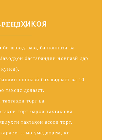
ҲИКОЯ
БРЕНД
н бо шавқу завқ ба нонпазӣ ва
Маводҳои бастабандии нонпазӣ дар
 кунед),
абандии нонпазӣ бахшидааст ва 10
 таъсис додааст.
 тахтаҳои торт ва
таҳои торт барои тахтаҳо ва
яклухти тахтаҳои асоси торт,
кардем ... мо умедворем, ки