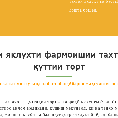
тахтаи яклухт ва баст
дошта бошед.
 яклухти фармоишии тахт
қуттии торт
а ва таъминкунандаи бастабандӣ
барои маҳсулоти но
, тахтаҳо ва қуттиҳои тортро тарроҳӣ мекунем (ҷолибт
стиро анҷом медиҳанд, кӯшиш мекунанд, ки на танҳо м
фармоишии касбӣ ва баландсифатро яклухт биёред.
ба ш