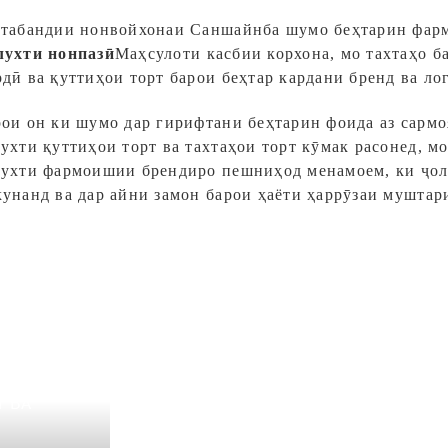
стабандии нонвойхонаи Саншайн
ба шумо беҳтарин фар
лухти нонпазӣ
Маҳсулоти касбии корхона, мо тахтаҳо б
дӣ ва қуттиҳои торт барои беҳтар кардани бренд ва л
рои он ки шумо дар гирифтани беҳтарин фоида аз сарм
ухти қуттиҳои торт ва тахтаҳои торт кӯмак расонед, м
лухти фармоишии брендиро пешниҳод менамоем, ки ҷол
кунанд ва дар айни замон барои ҳаёти ҳаррӯзаи мушта
Бастабандии но
Саншайн
Н ВА