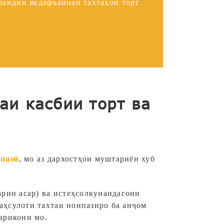
абандии якдафъаинаи тахтаҳои торт
аи касбии торт ва
нпазӣ
,
мо аз дархостҳои муштариён хуб
арин асар) ва истеҳсолкунандагони
аҳсулоти тахтаи нонпазиро ба анҷом
арикони мо.