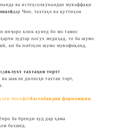
унанда ва истеҳсолкунандаи муваффақи
нпазӣ
дар Чин, тахтаҳо ва қуттиҳои
н инҷоро клик кунед бо мо тамос
 ҳарчи зудтар посух медиҳад, то ба шумо
шӣ, ки ба ниёзҳои шумо мувофиқанд,
нд
яклухт
тахтаҳои торт
ё
г ва шакли дилхоҳи тахтаи торт,
г.
ухти босифат
бастабандии фармоишии
ёнро ба бренди худ дар ҳама
ҳом бахшед.