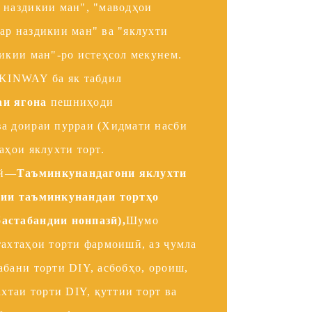
 наздикии ман", "маводҳои
ар наздикии ман" ва "яклухти
дикии ман"-ро истеҳсол мекунем.
INWAY ба як табдил
аи ягона
пешниҳоди
ва доираи пурраи (Хидмати насби
аҳои яклухти торт.
ей—
Таъминкунандагони яклухти
тии таъминкунандаи тортҳо
астабандии нонпазӣ),
Шумо
тахтаҳои торти фармоишӣ, аз ҷумла
абани торти DIY, асбобҳо, ороиш,
ахтаи торти DIY, қуттии торт ва