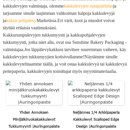
kakkulevyjen valmistaja, olemme
kakkulevyjen rumputehdas
ja
tarjoamme sinulle laajimman valikoiman halpoja kakkulevyjä
ja
kakun pohjalevy
Marketissa.Eri värit, koot ja muodot voivat
täyttää erilaisia ​​vaatimuksiasi.
Kakkurumpulevyjen tukkumyynti ja kakkupohjalevyjen
tukkumyynti, jotka näet alla, ovat osa Sunshine Bakery Packaging -
valmistajaa.Jos läppälevykakkusi tarvitsee suuremman vaiheen, käy
kakkulevyjen tukkumyyjien kotisivullamme!Näytämme sinulle
kakkulevytehtaamme täällä, ja voit ostaa kakkulevyä tai kakkulevyä
peitepaperia, kakkulevyjen toimittajat myös myyntimateriaalia.
Yhden Annoksen
Neljännes 1/4 Arkkipaperia
Minijälkiruokakakkulevyt
Kakkulevyt Scalloped Edge
Tukkumyynti |Auringonpaiste
Design |Auringonpaiste