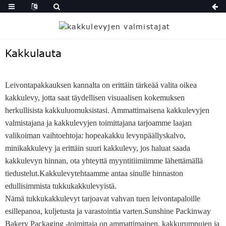
Kakkulauta
Leivontapakkauksen kannalta on erittäin tärkeää valita oikea
kakkulevy, jotta saat täydellisen visuaalisen kokemuksen
herkullisista kakkuluomuksistasi. Ammattimaisena kakkulevyjen
valmistajana ja kakkulevyjen toimittajana tarjoamme laajan
valikoiman vaihtoehtoja: hopeakakku levynpäällyskalvo,
minikakkulevy ja erittäin suuri kakkulevy, jos haluat saada
kakkulevyn hinnan, ota yhteyttä myyntitiimiimme lähettämällä
tiedustelut.Kakkulevytehtaamme antaa sinulle hinnaston
edullisimmista tukkukakkulevyistä.
Nämä tukkukakkulevyt tarjoavat vahvan tuen leivontapaloille
esillepanoa, kuljetusta ja varastointia varten.Sunshine Packinway
Bakery Packaging -toimittaja on ammattimainen, kakkurumpujen ja