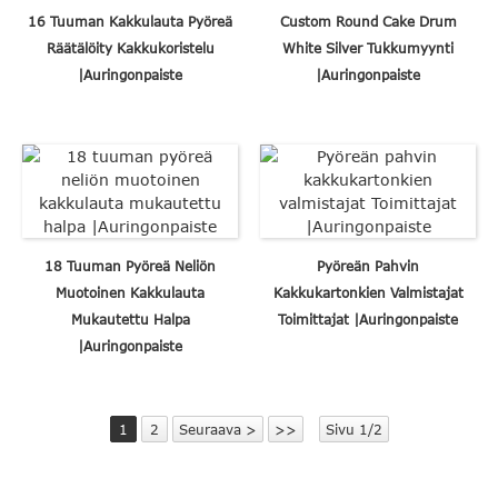
16 Tuuman Kakkulauta Pyöreä
Custom Round Cake Drum
Räätälöity Kakkukoristelu
White Silver Tukkumyynti
|Auringonpaiste
|Auringonpaiste
18 Tuuman Pyöreä Neliön
Pyöreän Pahvin
Muotoinen Kakkulauta
Kakkukartonkien Valmistajat
Mukautettu Halpa
Toimittajat |Auringonpaiste
|Auringonpaiste
1
2
Seuraava >
>>
Sivu 1/2