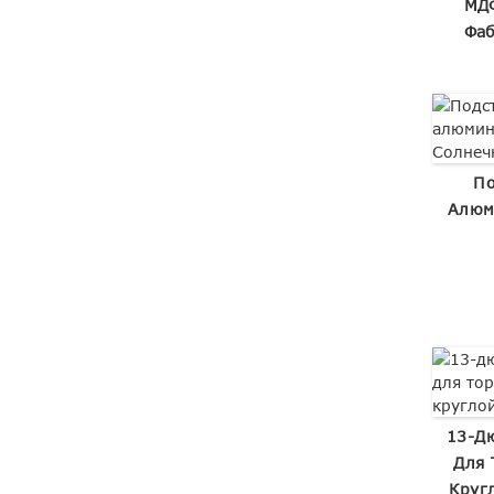
МДФ
Фаб
По
Алюм
13-Д
Для 
Круг