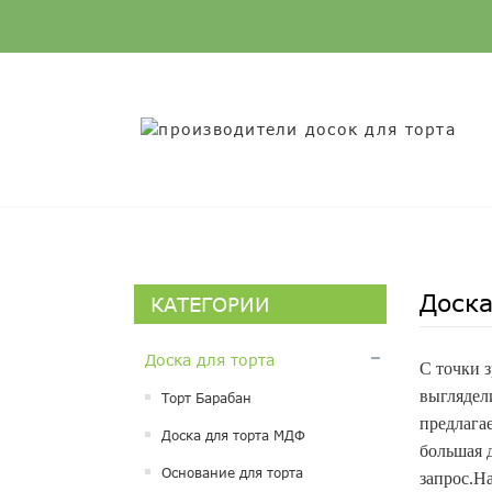
Доска
КАТЕГОРИИ
Доска для торта
С точки 
выглядел
Торт Барабан
предлага
Доска для торта МДФ
большая д
Основание для торта
запрос.Н