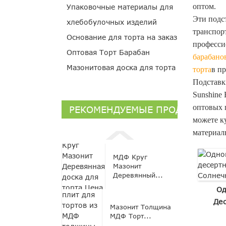
оптом.
Упаковочные материалы для
Эти подс
хлебобулочных изделий
транспор
Основание для торта на заказ
професси
Оптовая Торт Барабан
барабанов
Мазонитовая доска для торта
торта
в п
Подставк
Sunshine
оптовых 
РЕКОМЕНДУЕМЫЕ ПРОДУКТЫ
можете ку
материал
МДФ Круг
Мазонит
Деревянный...
Од
Де
Мазонит Толщина
МДФ Торт...