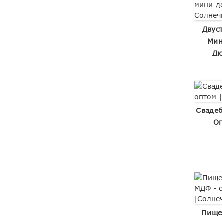
Двус
Мин
Дю
Сваде
Оп
Пище