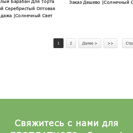
глый Барабан Для Торта
Заказ Дешево |Солнечный 
й Серебристый Оптовая
дажа |Солнечный Свет
1
2
Далее >
>>
Стр
Свяжитесь с нами для