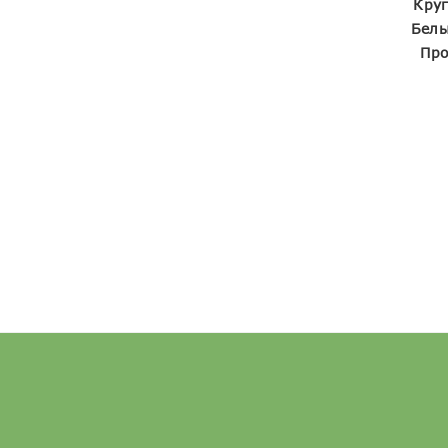
Кру
Белы
Про