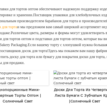
тавки для тортов оптом обеспечивают надежную поддержку изде
тировке и хранении.Поставщик упаковки для хлебобулочных изде
ональным производителем барабанов для торта и производителей
 для торта
и мы предложим вам самый широкий ассортимент недо
родаже.Различные цвета, размеры и формы могут удовлетворить 
и для тортов оптом и подставки для тортов оптом, которые вы в
 Bakery Packaging.Если вашему торту с хлопушкой нужна больш
поставщиков досок для торта!Здесь мы покажем вам нашу фабрику
пить доску для торта или бумагу для покрытия доски для торта, 
ы для продажи.
нопорционные Мини-
Доски Для Торта Из Четверт
сертные Торты Оптом |
Листа Бумаги С Зубчатым К
Солнечный Свет
|Солнечный Свет