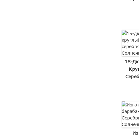
15-Дю
Кру
Сереб
Из