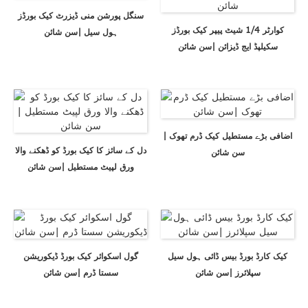
سنگل پورشن منی ڈیزرٹ کیک بورڈز
کوارٹر 1/4 شیٹ پیپر کیک بورڈز
ہول سیل |سن شائن
سکیلپڈ ایج ڈیزائن |سن شائن
اضافی بڑے مستطیل کیک ڈرم تھوک |
دل کے سائز کا کیک بورڈ کو ڈھکنے والا
سن شائن
ورق لپیٹ مستطیل |سن شائن
کیک کارڈ بورڈ بیس ڈائی ہول سیل
گول اسکوائر کیک بورڈ ڈیکوریشن
سپلائرز |سن شائن
سستا ڈرم |سن شائن