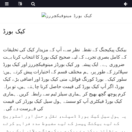
کیک بورڈ
بیکنگ پیکیجنگ کے نقطہ نظر سے، آپ کے مزیدار کیک کی تخلیقات
کے کامل بصری تجربے کے لیے صحیح کیک بورڈ کا انتخاب کرنا بہت
ضروری ہے۔ ایک پیشہ ور کیک بورڈز مینوفیکچررز اور کیک بورڈ
سپلائرز کے طور پر، ہم مختلف قسم کے اختیارات پیش کرتے ہیں:
سلور کیک۔ بورڈ کورنگ فوائل، منی کیک بورڈ اور اضافی بڑے کیک
بورڈ، اگر آپ کیک بورڈ کی قیمت حاصل کرنا چاہتے ہیں، تو براہ
کرم پوچھ گچھ بھیج کر ہماری سیلز ٹیم سے رابطہ کریں۔ہماری
کیک بورڈ فیکٹری آپ کو سستے ہول سیل کیک بورڈز کی قیمت
کی فہرست دے گی۔
یہ ہول سیل کیک بورڈ ڈسپلے، نقل و حمل اور اسٹوریج
کے لیے بیکنگ پیسز کے لیے مضبوط مدد فراہم کرتے
ہیں۔سنشائن پیکن وے بیکری پیکیجنگ سپلائر ایک پیشہ