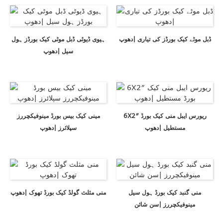
ڈبل موٹے کیک بورڈز کی تیاری |دھوپ
ہیوی ڈیوٹی ڈبل موٹی کیک بورڈز ہول
سیل |دھوپ
6X2″ ریورس ایبل منی کیک بورڈ
مینی کیک بیس بورڈ مینوفیکچررز
مستطیل |دھوپ
سپلائرز |دھوپ
منی گنبد کیک بورڈ ہول سیل
منی مثلث گولڈ کیک بورڈ تھوک |دھوپ
مینوفیکچررز |سن شائن