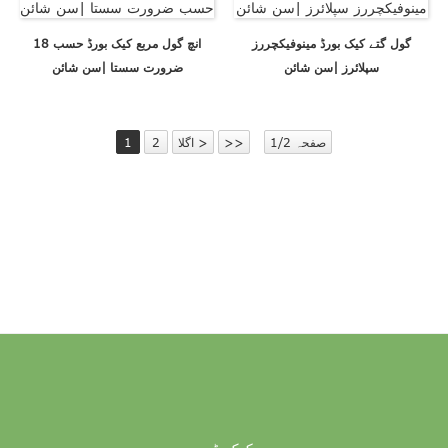
گول گتے کیک بورڈ مینوفیکچررز
18 انچ گول مربع کیک بورڈ حسب
سپلائرز |سن شائن
ضرورت سستا |سن شائن
صفحہ 1/2
>>
اگلا >
2
1