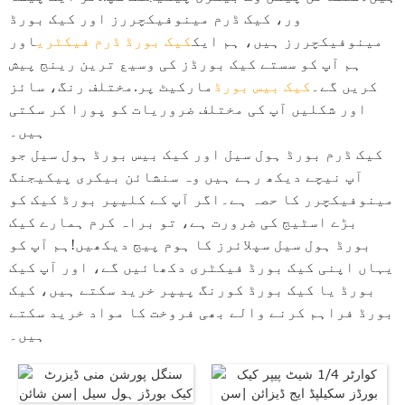
ور، کیک ڈرم مینوفیکچررز اور کیک بورڈ
مینوفیکچررز ہیں، ہم ایک
کیک بورڈ ڈرم فیکٹری
اور
ہم آپ کو سستے کیک بورڈز کی وسیع ترین رینج پیش
کریں گے۔
کیک بیس بورڈ
مارکیٹ پر.مختلف رنگ، سائز
اور شکلیں آپ کی مختلف ضروریات کو پورا کر سکتی
ہیں۔
کیک ڈرم بورڈ ہول سیل اور کیک بیس بورڈ ہول سیل جو
آپ نیچے دیکھ رہے ہیں وہ سنشائن بیکری پیکیجنگ
مینوفیکچرر کا حصہ ہے۔اگر آپ کے کلیپر بورڈ کیک کو
بڑے اسٹیج کی ضرورت ہے، تو براہ کرم ہمارے کیک
بورڈ ہول سیل سپلائرز کا ہوم پیج دیکھیں!ہم آپ کو
یہاں اپنی کیک بورڈ فیکٹری دکھائیں گے، اور آپ کیک
بورڈ یا کیک بورڈ کورنگ پیپر خرید سکتے ہیں، کیک
بورڈ فراہم کرنے والے بھی فروخت کا مواد خرید سکتے
ہیں۔