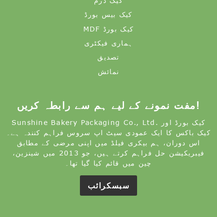
کیک ڈرم
کیک بیس بورڈ
MDF کیک بورڈ
ہماری فیکٹری
تصدیق
نمائش
مفت نمونے کے لیے ہم سے رابطہ کریں!
Sunshine Bakery Packaging Co., Ltd. کیک بورڈ اور
کیک باکس کا ایک عمودی سیٹ اپ سروس فراہم کنندہ ہے۔
اس دوران، ہم بیکری فیلڈ میں اپنی مرضی کے مطابق
فیبریکیشن حل فراہم کرتے ہیں، جو 2013 میں شینزین،
چین میں قائم کیا گیا تھا۔
سبسکرائب