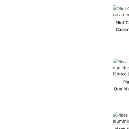
Mini C
Casam
Pl
Qualid