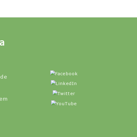
a
 de
 em