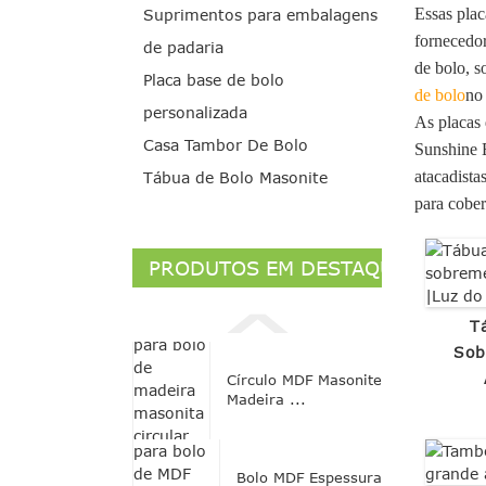
Essas plac
Suprimentos para embalagens
fornecedor
de padaria
de bolo, 
Placa base de bolo
de bolo
no
personalizada
As placas 
Casa Tambor De Bolo
Sunshine B
atacadista
Tábua de Bolo Masonite
para cober
PRODUTOS EM DESTAQUE
T
Sob
Círculo MDF Masonite
Madeira ...
Bolo MDF Espessura