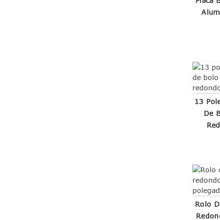
Placa 
Alum
13 Pol
De B
Red
Rolo D
Redon