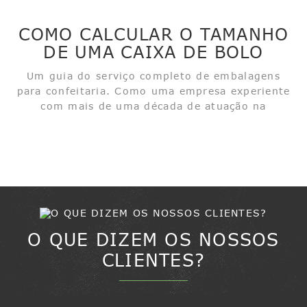
mensageiros de alegria. Felicidade de
aniversário, diversão de comemoração,
COMO CALCULAR O TAMANHO
aconchego de feriado — tudo naquelas camadas
DE UMA CAIXA DE BOLO
macias e doces. E a caixa do bolo? É...
COMPLETA?
Um guia do serviço completo de embalagens
para confeitaria. Como uma empresa experiente
com mais de uma década de atuação na
produção de embalagens para confeitaria, somos
especializados em bases e caixas para bolos e
nos dedicamos a fornecer soluções de
embalagem para...
O QUE DIZEM OS NOSSOS
CLIENTES?