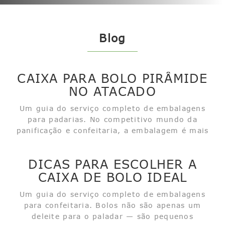
Blog
CAIXA PARA BOLO PIRÂMIDE
NO ATACADO
Um guia do serviço completo de embalagens
para padarias. No competitivo mundo da
panificação e confeitaria, a embalagem é mais
do que apenas uma camada protetora; um bom
design e práticas são também ferramentas
DICAS PARA ESCOLHER A
atraentes para os clientes. Entre todas...
CAIXA DE BOLO IDEAL
Um guia do serviço completo de embalagens
para confeitaria. Bolos não são apenas um
deleite para o paladar — são pequenos