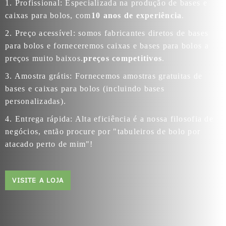
1. Profissional: Especializada na produção de bases e
caixas para bolos, com
10 anos de experiência
.
2. Preço acessível: somos fabricantes diretos de bases
para bolos e forneceremos caixas e bases para bolos a
preços muito baixos.
preços competitivos
.
3. Amostra grátis: Fornecemos amostras gratuitas de
bases e caixas para bolos (incluindo bases
personalizadas).
4. Entrega rápida: Alta eficiência é a nossa filosofia de
negócios, então procure por "tabuleiros de bolo por
atacado perto de mim"!
VISITE A LOJA