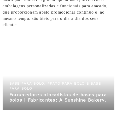
embalagens personalizadas e funcionais para atacado,
que proporcionam apelo promocional contínuo e, ao
mesmo tempo, são úteis para o dia a dia dos seus
clientes.
BASE PARA BOLO, PRATO PARA BOLO E BASE
PARA BOLO
Fornecedores atacadistas de bases para
bolos | Fabricantes: A Sunshine Bakery,
como fornecedora atacadista de
embalagens para confeitaria, oferece
bases e caixas para bolos no atacado |