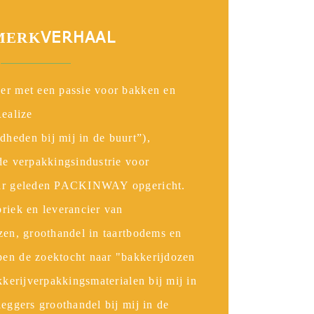
VERHAAL
MERK
er met een passie voor bakken en
Realize
heden bij mij in de buurt”),
de verpakkingsindustrie voor
aar geleden PACKINWAY opgericht.
riek en leverancier van
zen, groothandel in taartbodems en
en de zoektocht naar "bakkerijdozen
kkerijverpakkingsmaterialen bij mij in
leggers groothandel bij mij in de