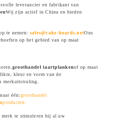
esvolle leverancier en fabrikant van
ten
Wij zijn actief in China en bieden
 op te nemen:
sales@cake-boards.net
Ons
ehoeften op het gebied van op maat
seren.
groothandel
taartplanken
of op maat
dikte, kleur en vorm van de
n merkuitstraling.
maar één:
groothandel
n
producten.
merk te stimuleren bij al uw