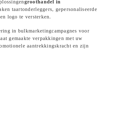
plossingen
groothandel in
aken taartonderleggers, gepersonaliseerde
en logo te versterken.
tering in bulkmarketingcampagnes voor
p maat gemaakte verpakkingen met uw
motionele aantrekkingskracht en zijn
n SunShine