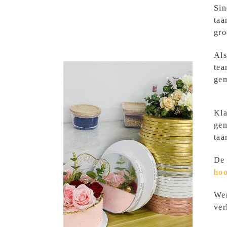
Sin
taa
gro
Als
tea
gem
Kla
ge
taa
De 
ho
Wer
ver