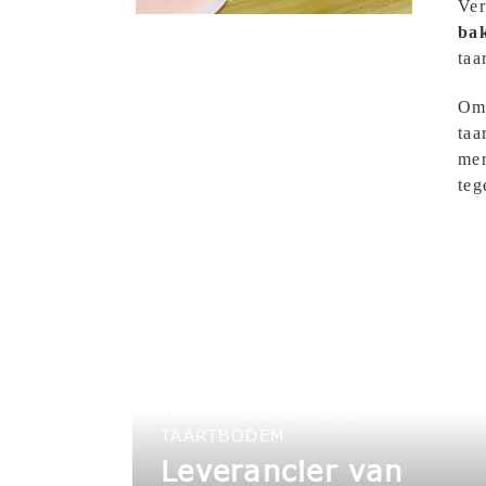
Ver
ba
taa
Om 
taa
mer
teg
TAARTONDERBORD & TAARTTROMM
TAARTBODEM
Leverancier van