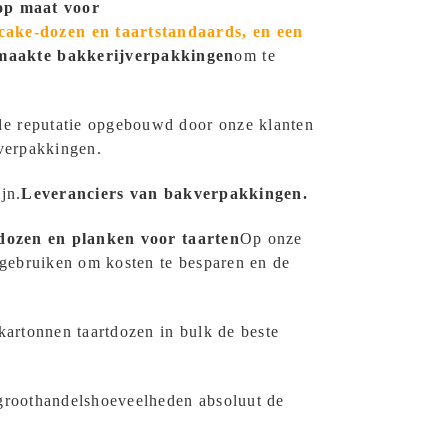
op maat voor
cake-dozen en taartstandaards, en een
maakte bakkerijverpakkingen
om te
de reputatie opgebouwd door onze klanten
jverpakkingen.
jn.
Leveranciers van bakverpakkingen.
dozen en planken voor taarten
Op onze
 gebruiken om kosten te besparen en de
kartonnen taartdozen in bulk de beste
 groothandelshoeveelheden absoluut de