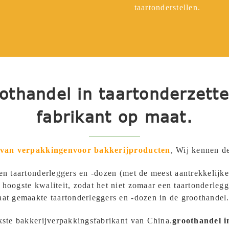
taartonderstellen.
othandel in taartonderzett
fabrikant op maat.
r van verpakkingen
voor bakkerijproducten
,
Wij kennen de
en taartonderleggers en -dozen (met de meest aantrekkelijk
oogste kwaliteit, zodat het niet zomaar een taartonderlegg
at gemaakte taartonderleggers en -dozen in de groothandel
kste bakkerijverpakkingsfabrikant van China.
groothandel i