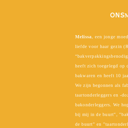
Wij
ONS
Melissa
, een jonge moed
liefde voor haar gezin (
“bakverpakkingsbenodigd
heeft zich toegelegd op 
bakwaren en heeft 10 j
We zijn begonnen als fab
taartonderleggers en -do
bakonderleggers. We hop
bij mij in de buurt", "ba
de buurt" en "taartonder