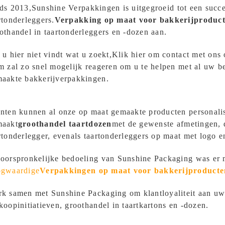
ds 2013,
Sunshine Verpakkingen
is uitgegroeid tot een succ
rtonderleggers.
Verpakking op maat voor bakkerijproduc
othandel in taartonderleggers en -dozen aan.
 u hier niet vindt wat u zoekt,
Klik hier om contact met ons
m zal zo snel mogelijk reageren om u te helpen met al uw b
aakte bakkerijverpakkingen.
nten kunnen al onze op maat gemaakte producten personali
maakt
groothandel taartdozen
met de gewenste afmetingen, 
rtonderlegger, evenals taartonderleggers op maat met logo e
oorspronkelijke bedoeling van Sunshine Packaging was er 
ogwaardige
Verpakkingen op maat voor bakkerijproducte
k samen met Sunshine Packaging om klantloyaliteit aan uw 
koopinitiatieven, groothandel in taartkartons en -dozen.