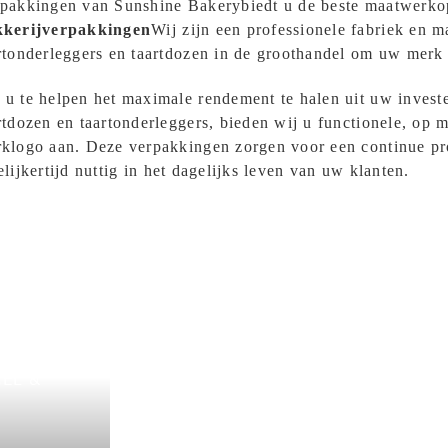
pakkingen van Sunshine Bakery
biedt u de beste maatwerko
kkerijverpakkingen
Wij zijn een professionele fabriek en m
rtonderleggers en taartdozen in de groothandel om uw merk 
u te helpen het maximale rendement te halen uit uw inves
rtdozen en taartonderleggers, bieden wij u functionele, o
klogo aan. Deze verpakkingen zorgen voor een continue pro
elijkertijd nuttig in het dagelijks leven van uw klanten.
Verpakkingen va
Bakery
EL &