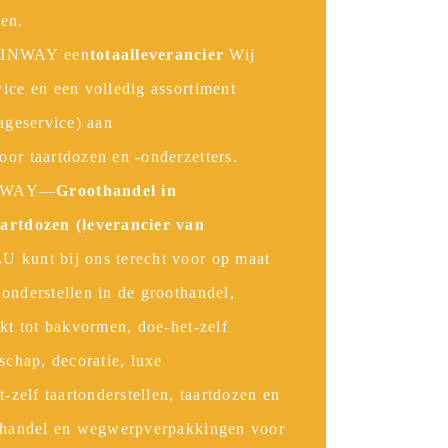
ken.
KINWAY een
totaalleverancier
Wij
ice en een volledig assortiment
tageservice) aan
or taartdozen en -onderzetters.
INWAY—
Groothandel in
aartdozen (leverancier van
.
U kunt bij ons terecht voor op maat
onderstellen in de groothandel,
rkt tot bakvormen, doe-het-zelf
schap, decoratie, luxe
t-zelf taartonderstellen, taartdozen en
othandel en wegwerpverpakkingen voor