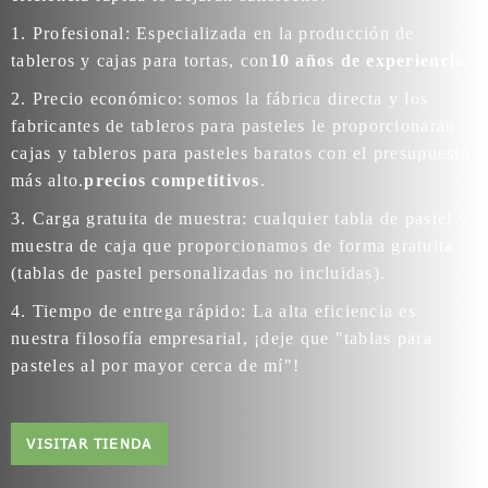
1. Profesional: Especializada en la producción de
tableros y cajas para tortas, con
10 años de experiencia
.
2. Precio económico: somos la fábrica directa y los
fabricantes de tableros para pasteles le proporcionarán
cajas y tableros para pasteles baratos con el presupuesto
más alto.
precios competitivos
.
3. Carga gratuita de muestra: cualquier tabla de pastel y
muestra de caja que proporcionamos de forma gratuita
(tablas de pastel personalizadas no incluidas).
4. Tiempo de entrega rápido: La alta eficiencia es
nuestra filosofía empresarial, ¡deje que "tablas para
pasteles al por mayor cerca de mí"!
VISITAR TIENDA