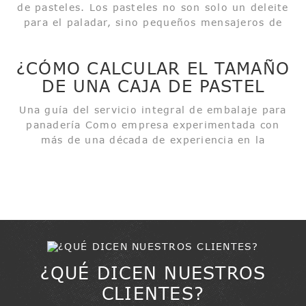
de pasteles. Los pasteles no son solo un deleite
para el paladar, sino pequeños mensajeros de
alegría. Felicidad de cumpleaños, diversión de
celebración, calidez navideña: todo en esas
¿CÓMO CALCULAR EL TAMAÑO
suaves y esponjosas capas dulces. ¿Y la caja del
DE UNA CAJA DE PASTEL
pastel? Es...
COMPLETA?
Una guía del servicio integral de embalaje para
panadería Como empresa experimentada con
más de una década de experiencia en la
producción de productos de embalaje para
panadería, nos especializamos en bases para
pasteles y cajas para pasteles, y nos dedicamos
a brindar soluciones de embalaje para...
¿QUÉ DICEN NUESTROS
CLIENTES?