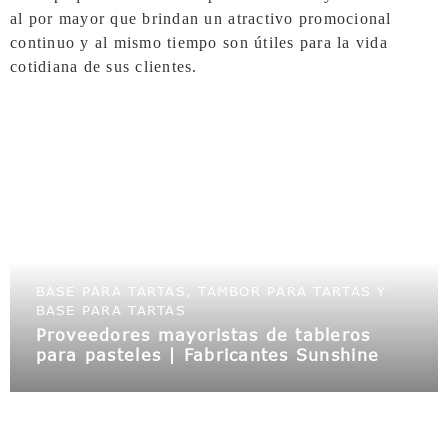
al por mayor que brindan un atractivo promocional
continuo y al mismo tiempo son útiles para la vida
cotidiana de sus clientes.
BASE PARA TARTAS, TAMBOR PARA TARTAS Y
BASE PARA TARTAS
Proveedores mayoristas de tableros
para pasteles | Fabricantes Sunshine
Bakery como proveedor mayorista de
embalajes de panadería, ofrecemos
tambores y cajas para pasteles al por
mayor | tambores para pasteles cerca