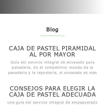
Blog
CAJA DE PASTEL PIRAMIDAL
AL POR MAYOR
Guía del servicio integral de envasado para
panadería. En el competitivo mundo de la
panadería y la repostería, el envasado es más
que una simple capa protectora, un buen diseño
y unas condiciones razonables; también es una
CONSEJOS PARA ELEGIR LA
herramienta atractiva para los clientes. Entre
CAJA DE PASTEL ADECUADA
todos...
Una guía del servicio integral de empaquetado