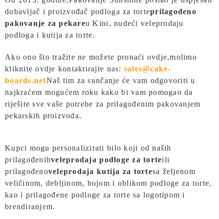
dobavljač i proizvođač podloga za torte
prilagođeno
pakovanje za pekare
u Kini, nudeći veleprodaju
podloga i kutija za torte.
Ako ono što tražite ne možete pronaći ovdje,
molimo
kliknite ovdje kontaktirajte nas:
sales@cake-
boards.net
Naš tim za sunčanje će vam odgovoriti u
najkraćem mogućem roku kako bi vam pomogao da
riješite sve vaše potrebe za prilagođenim pakovanjem
pekarskih proizvoda.
Kupci mogu personalizirati bilo koji od naših
prilagođenih
veleprodaja
podloge za torte
ili
prilagođeno
veleprodaja kutija za torte
sa željenom
veličinom, debljinom, bojom i oblikom podloge za torte,
kao i prilagođene podloge za torte sa logotipom i
brendiranjem.