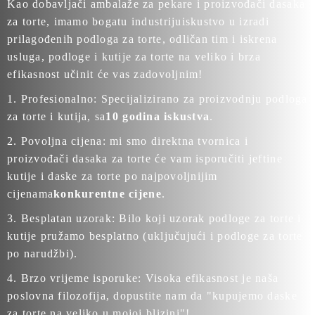
Kao dobavljači ambalaže za pekare i proizvođači dasaka
za torte, imamo bogatu industriju
iskustvo u izradi
prilagođenih podloga za torte
, odličan tim i iskrena
usluga, podloge i kutije za torte na veliko i brza
efikasnost učinit će vas zadovoljnim!
1. Profesionalno: Specijalizirano za proizvodnju podloga
za torte i kutija, sa
10 godina iskustva
.
2. Povoljna cijena: mi smo direktna tvornica i
proizvođači dasaka za torte će vam isporučiti jeftine
kutije i daske za torte po najpovoljnijim
cijenama
konkurentne cijene
.
3. Besplatan uzorak: Bilo koji uzorak podloge za torte i
kutije pružamo besplatno (uključujući i podloge za torte
po narudžbi).
4. Brzo vrijeme isporuke: Visoka efikasnost je naša
poslovna filozofija, dopustite nam da "kupujemo daske
za torte na veliko u mojoj blizini"!