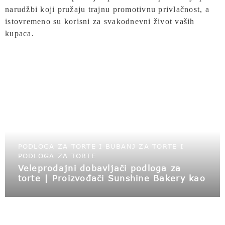
narudžbi koji pružaju trajnu promotivnu privlačnost, a
istovremeno su korisni za svakodnevni život vaših
kupaca.
PODLOGA ZA TORTE I BUBANJ ZA TORTE I
PODLOGA ZA TORTE
Veleprodajni dobavljači podloga za
torte | Proizvođači Sunshine Bakery kao
veleprodaja materijala za pakovanje
pekara, nudimo veleprodaju bubnjeva i
kutija za torte | bubnjeve za torte u
mojoj blizini i prilagođene podloge za