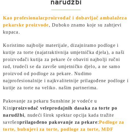
narudžbi
Kao profesionalac
proizvođač i dobavljač ambalaže
za
pekarske proizvode
,
Duboko znamo koje su zahtjevi
kupaca.
Koristimo najbolje materijale, dizajniramo podloge i
kutije za torte (najatraktivnija umjetnička djela), a naši
proizvođači kutija za pekare će obaviti najbolji ručni
rad, trudeći se da završe umjetničko djelo, a ne samo
proizvod od podloge za pekare. Nudimo
najprofesionalnije i najkvalitetnije prilagođene podloge i
kutije za torte na veliko.
našim partnerima.
Pakovanje za pekaru Sunshine je vodeće u
Kini
proizvođač veleprodajnih dasaka za torte po
narudžbi
, nudeći širok spektar opcija kada tražite
savršen
prilagođeno pakovanje za pekare
:
Podloge za
torte, bubnjevi za torte, podloge za torte, MDF