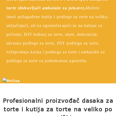
torte (dobavljači ambalaže za pekare),
Možete
imati prilagođene kutije i podloge za torte na veliko,
uključujući, ali ne ograničavajući se na kalupe za
pečenje, DIY bubanj za torte, alate, dekoracije,
ukrasne podloge za torte, DIY podlogu za torte,
veleprodaju kutija i podloga za torte i ambalažu za
podloge za torte za jednokratnu upotrebu.
Profesionalni proizvođač dasaka za
torte i kutija za torte na veliko po