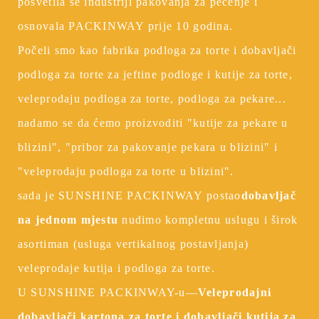
posvetila se industriji pakovanja za pečenje i
osnovala PACKINWAY prije 10 godina.
Počeli smo kao fabrika podloga za torte i dobavljači
podloga za torte za jeftine podloge i kutije za torte,
veleprodaju podloga za torte, podloga za pekare...
nadamo se da ćemo proizvoditi "kutije za pekare u
blizini", "pribor za pakovanje pekara u blizini" i
"veleprodaju podloga za torte u blizini".
sada je SUNSHINE PACKINWAY postao
dobavljač
na jednom mjestu
nudimo kompletnu uslugu i širok
asortiman (usluga vertikalnog postavljanja)
veleprodaje kutija i podloga za torte.
U SUNSHINE PACKINWAY-u—
Veleprodajni
dobavljači kartona za torte i dobavljači kutija za