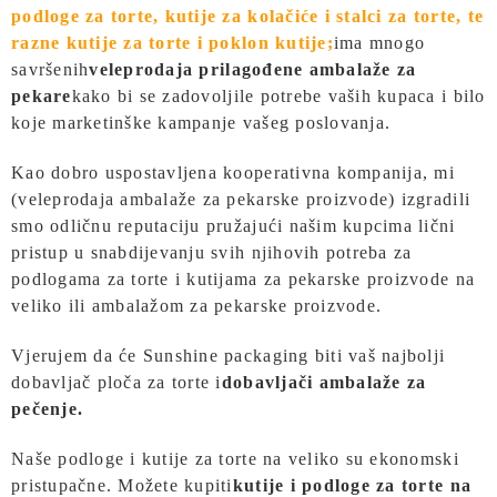
podloge za torte, kutije za kolačiće i stalci za torte, te
razne kutije za torte i poklon kutije;
ima mnogo
savršenih
veleprodaja prilagođene ambalaže za
pekare
kako bi se zadovoljile potrebe vaših kupaca i bilo
koje marketinške kampanje vašeg poslovanja.
Kao dobro uspostavljena kooperativna kompanija, mi
(veleprodaja ambalaže za pekarske proizvode) izgradili
smo odličnu reputaciju pružajući našim kupcima lični
pristup u snabdijevanju svih njihovih potreba za
podlogama za torte i kutijama za pekarske proizvode na
veliko ili ambalažom za pekarske proizvode.
Vjerujem da će Sunshine packaging biti vaš najbolji
dobavljač ploča za torte i
dobavljači ambalaže za
pečenje.
Naše podloge i kutije za torte na veliko su ekonomski
pristupačne. Možete kupiti
kutije i podloge za torte na