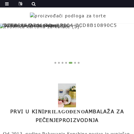
PRVI U KINI
AMBALAŽA ZA
PRILAGOĐENO
PEČENJE
PROIZVODNJA
Od 2013. godine,
Pakovanje Sunshine
postao je uspješan