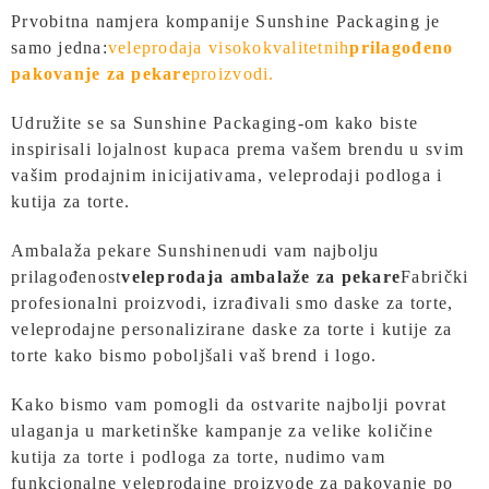
Prvobitna namjera kompanije Sunshine Packaging je
samo jedna:
veleprodaja visokokvalitetnih
prilagođeno
pakovanje za pekare
proizvodi.
Udružite se sa Sunshine Packaging-om kako biste
inspirisali lojalnost kupaca prema vašem brendu u svim
vašim prodajnim inicijativama, veleprodaji podloga i
kutija za torte.
Ambalaža pekare Sunshine
nudi vam najbolju
prilagođenost
veleprodaja ambalaže za pekare
Fabrički
profesionalni proizvodi, izrađivali smo daske za torte,
veleprodajne personalizirane daske za torte i kutije za
torte kako bismo poboljšali vaš brend i logo.
Kako bismo vam pomogli da ostvarite najbolji povrat
ulaganja u marketinške kampanje za velike količine
kutija za torte i podloga za torte, nudimo vam
funkcionalne veleprodajne proizvode za pakovanje po