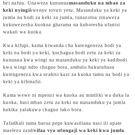
bei nafuu. Unaweza kununua
masanduku na mbao za
keki nyingi
kwenye tovuti yetu. Masanduku ya keki ya
jumla na bodi za keki za jumla, tunazotoa zinaweza
kukuwezesha kuokoa gharama na kuboresha ufanisi
wakati wa kuoka.
Kwa kifupi, kama kiwanda cha kutengeneza bodi ya
keki na bodi ya keki, kuchagua bodi zetu za keki za
kununua kwa wingi na masanduku ya keki ya kadibodi
kwa wingi ndio chaguo bora, ambalo hukuruhusu
kutengeneza kwa urahisi kazi za kuoka tamu na bodi ya
keki ya kibinafsi.
Kama wewe ni mpenzi wa kuoka au mmiliki wa duka la
kuoka, basi mbao zetu za keki na masanduku ya jumla
hakika yatakuwa chaguo lako bora.
Tafadhali tuma barua pepe kuwasiliana nasi ili upate
maelezo zaidi
vifaa vya ufungaji wa keki kwa jumla
.