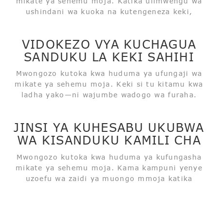
mikate ya sehemu moja. Katika ulimwengu wa
ushindani wa kuoka na kutengeneza keki,
ufungaji ni zaidi ya safu ya kinga tu, muundo
mzuri, taasisi zinazofaa, pia ni zana za kuvutia
VIDOKEZO VYA KUCHAGUA
kwa wateja. Miongoni mwa...
SANDUKU LA KEKI SAHIHI
Mwongozo kutoka kwa huduma ya ufungaji wa
mikate ya sehemu moja. Keki si tu kitamu kwa
ladha yako—ni wajumbe wadogo wa furaha.
Furaha ya siku ya kuzaliwa, furaha ya sherehe,
joto la likizo—yote katika tabaka hizo laini na
JINSI YA KUHESABU UKUBWA
tamu. Na sanduku la keki? Ni...
WA KISANDUKU KAMILI CHA
KEKI?
Mwongozo kutoka kwa huduma ya kufungasha
mikate ya sehemu moja. Kama kampuni yenye
uzoefu wa zaidi ya muongo mmoja katika
kutengeneza bidhaa za kufungasha mikate, tuna
utaalamu katika mbao za keki na masanduku ya
keki, na tumejitolea kutoa suluhisho za