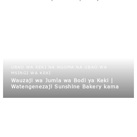
UBAO WA KEKI NA NGOMA NA UBAO WA
MSINGI WA KEKI
Wauzaji wa Jumla wa Bodi ya Keki |
Watengenezaji Sunshine Bakery kama
vifaa vya jumla vya ufungashaji wa
mikate, tunatoa ngoma za keki na
masanduku kwa jumla | ngoma za keki
karibu nami na mbao maalum za keki
zenye nembo.