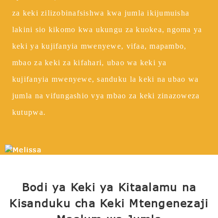
za keki zilizobinafsishwa kwa jumla ikijumuisha
lakini sio kikomo kwa ukungu za kuokea, ngoma ya
keki ya kujifanyia mwenyewe, vifaa, mapambo,
mbao za keki za kifahari, ubao wa keki ya
kujifanyia mwenyewe, sanduku la keki na ubao wa
jumla na vifungashio vya mbao za keki zinazoweza
kutupwa.
Bodi ya Keki ya Kitaalamu na
Kisanduku cha Keki Mtengenezaji