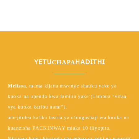
YETU
HADITHI
CHAPA
Melissa
, mama kijana mwenye shauku yake ya
kuoka na upendo kwa familia yake (Tambua "vifaa
vya kuoka karibu nami"),
amejitolea katika tasnia ya ufungashaji wa kuoka na
kuanzisha PACKINWAY miaka 10 iliyopita.
Nilianza kama kiwanda cha mbao za keki na wauzaji