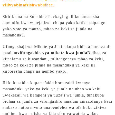
vilivyobinafsishwa
bidhaa.
Shirikiana na Sunshine Packaging ili kuhamasisha
uaminifu kwa wateja kwa chapa yako katika mipango
yako yote ya mauzo, mbao za keki za jumla na
masanduku.
Ufungashaji wa Mikate ya Jua
inakupa bidhaa bora zaidi
maalum
vifungashio vya mikate kwa jumla
Bidhaa za
kitaalamu za kiwandani, tulitengeneza mbao za keki,
mbao za keki za jumla na masanduku ya keki ili
kuboresha chapa na nembo yako.
Ili kukusaidia kupata faida bora zaidi kwenye
masanduku yako ya keki ya jumla na ubao wa keki
uwekezaji wa kampeni ya uuzaji wa jumla, tunakupa
bidhaa za jumla za vifungashio maalum zinazofanya kazi
ambazo hutoa mvuto unaoendelea wa ofa huku zikiwa
muhimu kwa maisha ya kila siku ya wateja wako.