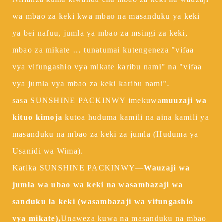
wa mbao za keki kwa mbao na masanduku ya keki
ya bei nafuu, jumla ya mbao za msingi za keki,
mbao za mikate … tunatumai kutengeneza "vifaa
vya vifungashio vya mikate karibu nami" na "vifaa
vya jumla vya mbao za keki karibu nami".
sasa SUNSHINE PACKINWY imekuwa
muuzaji wa
kituo kimoja
kutoa huduma kamili na aina kamili ya
masanduku na mbao za keki za jumla (Huduma ya
Usanidi wa Wima).
Katika SUNSHINE PACKINWY—
Wauzaji wa
jumla wa ubao wa keki na wasambazaji wa
sanduku la keki (wasambazaji wa vifungashio
vya mikate),
Unaweza kuwa na masanduku na mbao