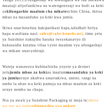
muuzaji aliyefanikiwa na watengenezaji wa bodi za keki
za
kifungashio maalum cha mikate
nchini China, ikitoa
mbao na masanduku ya keki kwa jumla.
Ikiwa unachotafuta hakipatikani hapa,
tafadhali bofya
hapa wasiliana nasi:
sales@cake-boards.net
, timu yetu
ya Sunshine itakujibu haraka iwezekanavyo ili
kukusaidia kutatua vifaa vyote maalum vya ufungashaji
wa mikate unavyohitaji.
Wateja wanaweza kubinafsisha yoyote ya desturi
zetu
jumla
mbao za keki
au maalum
masanduku ya keki
ya jumla
zenye ukubwa unaotakiwa, unene, rangi na
umbo la ubao wa keki pamoja na mbao maalum za keki
zenye nembo na chapa.
Nia ya awali ya Sunshine Packaging ni moja tu:
ubora
wa juu wa jumla
vifungashio vya mikate