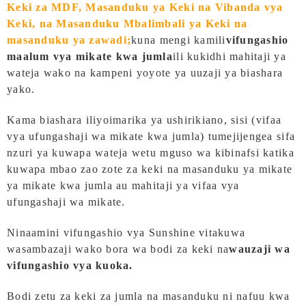
Keki za MDF, Masanduku ya Keki na Vibanda vya
Keki, na Masanduku Mbalimbali ya Keki na
masanduku ya zawadi;
kuna mengi kamili
vifungashio
maalum vya mikate kwa jumla
ili kukidhi mahitaji ya
wateja wako na kampeni yoyote ya uuzaji ya biashara
yako.
Kama biashara iliyoimarika ya ushirikiano, sisi (vifaa
vya ufungashaji wa mikate kwa jumla) tumejijengea sifa
nzuri ya kuwapa wateja wetu mguso wa kibinafsi katika
kuwapa mbao zao zote za keki na masanduku ya mikate
ya mikate kwa jumla au mahitaji ya vifaa vya
ufungashaji wa mikate.
Ninaamini vifungashio vya Sunshine vitakuwa
wasambazaji wako bora wa bodi za keki na
wauzaji wa
vifungashio vya kuoka.
Bodi zetu za keki za jumla na masanduku ni nafuu kwa