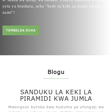
yetu ya biashara, acha "bodi za keki za jumla karibu
nami"!
TEMBELEA DUKA
Blogu
SANDUKU LA KEKI LA
PIRAMIDI KWA JUMLA
Mwongozo kutoka kwa huduma ya ufungaji wa