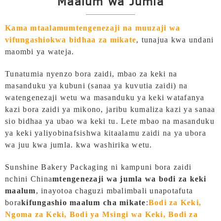
Maalum wa Jumla
Kama mtaalamu
mtengenezaji na muuzaji wa
vifungashio
kwa bidhaa za mikate
,
tunajua kwa undani
maombi ya wateja.
Tunatumia nyenzo bora zaidi, mbao za keki na
masanduku ya kubuni (sanaa ya kuvutia zaidi) na
watengenezaji wetu wa masanduku ya keki watafanya
kazi bora zaidi ya mikono, jaribu kumaliza kazi ya sanaa
sio bidhaa ya ubao wa keki tu. Lete mbao na masanduku
ya keki yaliyobinafsishwa kitaalamu zaidi na ya ubora
wa juu kwa jumla.
kwa washirika wetu.
Sunshine Bakery Packaging ni kampuni bora zaidi
nchini China
mtengenezaji wa jumla wa bodi za keki
maalum
, inayotoa chaguzi mbalimbali unapotafuta
bora
kifungashio maalum cha mikate
:
Bodi za Keki,
Ngoma za Keki, Bodi ya Msingi wa Keki, Bodi za