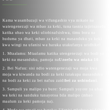
Kama wasambazaji wa vifungashio vya mikate na
watengenezaji wa mbao za keki, tuna tasnia tajiri
uzoefu
katika ubao wa keki uliobinafsishwa
, timu bora na
huduma ya dhati, mbao za keki na masanduku ya keki
kwa wingi na ufanisi wa haraka utakufanya uridhike!
1. Mtaalamu: Mtaalamu katika utengenezaji wa bodi ya
keki na masanduku, pamoja na
Uzoefu wa miaka 10
.
2. Bei Nafuu: sisi ndio watengenezaji wa moja kwa
moja wa kiwanda na bodi za keki tutakupa masanduku
na bodi za keki za bei nafuu zaidi
bei za ushindani
.
3. Sampuli ya malipo ya bure: Sampuli yoyote ya ubao
wa keki na sanduku tunayotoa bila malipo (mbao
maalum za keki pamoja na).
4. Muda wa utoaji wa haraka: Ufanisi mkubwa ni falsafa