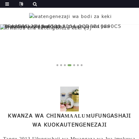
KWANZA WA CHINA
UFUNGASHAJI
MAALUM
WA KUOKA
UTENGENEZAJI
Tangu 2013,
Ufungashaji wa Mwangaza wa Jua
imekuwa