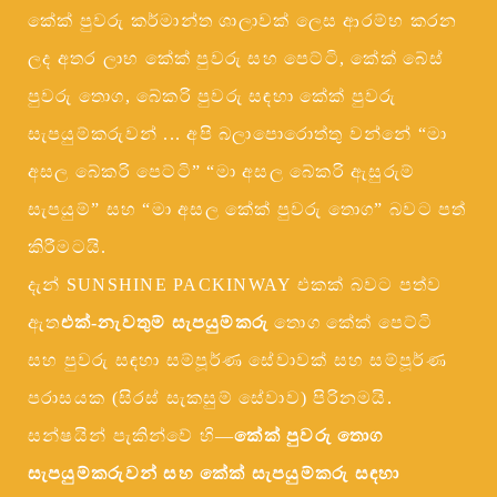
කේක් පුවරු කර්මාන්ත ශාලාවක් ලෙස ආරම්භ කරන
ලද අතර ලාභ කේක් පුවරු සහ පෙට්ටි, කේක් බේස්
පුවරු තොග, බේකරි පුවරු සඳහා කේක් පුවරු
සැපයුම්කරුවන් ... අපි බලාපොරොත්තු වන්නේ “මා
අසල බේකරි පෙට්ටි” “මා අසල බේකරි ඇසුරුම්
සැපයුම්” සහ “මා අසල කේක් පුවරු තොග” බවට පත්
කිරීමටයි.
දැන් SUNSHINE PACKINWAY එකක් බවට පත්ව
ඇත
එක්-නැවතුම් සැපයුම්කරු
තොග කේක් පෙට්ටි
සහ පුවරු සඳහා සම්පූර්ණ සේවාවක් සහ සම්පූර්ණ
පරාසයක (සිරස් සැකසුම් සේවාව) පිරිනමයි.
සන්ෂයින් පැකින්වේ හි—
කේක් පුවරු තොග
සැපයුම්කරුවන් සහ කේක් සැපයුම්කරු සඳහා