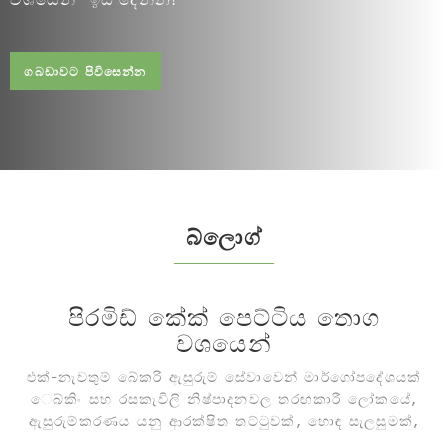
ගබඩාවට පිවිසෙන්න
බ්ලොග්
පිරමිඩ් කේක් පෙට්ටිය තොග
වශයෙන්
එක්-නැවතුම් බේකරි ඇසුරුම් සේවාවෙන් මාර්ගෝපදේශයක්
ෙබ්කිං සහ රසකැවිලි නිෂ්පාදනවල තරඟකාරී ලෝකයේ,
ඇසුරුම්කරණය යනු ආරක්ෂිත තට්ටුවක්, හොඳ සැලසුමක්,
සාධාරණ ආයතන පමණක් නොව, ගනුදෙනුකරුවන් සඳහා