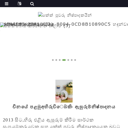
චීනයේ පළමු
ෙබ්කිං ඇසුරුම්
නිෂ්පාදනය
අභිරුචි
2013 සිට,
හිරු එළිය ඇසුරුම් කිරීම
සාර්ථක
සැපයුම්කරුවෙකු සහ කේක් පුවරු නිෂ්පාදකයෙකු බවට