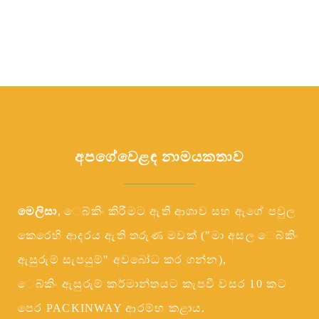
අපගේ
කතාව
වෙළඳ නාමය
මෙලිසා
, ෙබ්කිං කිරීමට ඇති ආශාව සහ ඇගේ පවුල
කෙරෙහි ආදරය ඇති තරුණ මවක් ("මා අසල ෙබ්කිං
ඇසුරුම් සැපයුම්" අවබෝධ කර ගන්න),
ෙබ්කිං ඇසුරුම් කර්මාන්තයට කැපවී වසර 10 කට
පෙර PACKINWAY ආරම්භ කළාය.