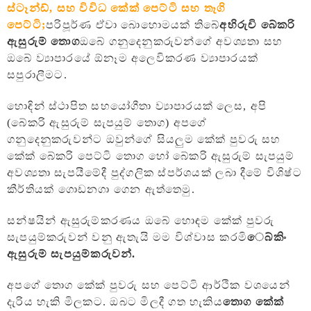
ස්ටෑන්ඩ්, සහ විවිධ කේක් පෙට්ටි සහ තෑගි
පෙට්ටි;
පරිපූර්ණ ඒවා බොහොමයක් තිබේ
අභිරුචි බේකරි
ඇසුරුම් තොග
ඔබේ ගනුදෙනුකරුවන්ගේ අවශ්‍යතා සහ
ඔබේ ව්‍යාපාරයේ ඕනෑම අලෙවිකරණ ව්‍යාපාරයක්
සපුරාලීමට.
හොඳින් ස්ථාපිත සහයෝගීතා ව්‍යාපාරයක් ලෙස, අපි
(බේකරි ඇසුරුම් සැපයුම් තොග) අපගේ
ගනුදෙනුකරුවන්ට ඔවුන්ගේ සියලුම කේක් පුවරු සහ
කේක් බේකරි පෙට්ටි තොග හෝ බේකරි ඇසුරුම් සැපයුම්
අවශ්‍යතා සැපයීමේදී පුද්ගලික ස්පර්ශයක් ලබා දීමේ විශිෂ්ට
කීර්තියක් ගොඩනගා ගෙන ඇත්තෙමු.
සන්ෂයින් ඇසුරුම්කරණය ඔබේ හොඳම කේක් පුවරු
සැපයුම්කරුවන් වනු ඇතැයි මම විශ්වාස කරමි
ෙබ්කිං
ඇසුරුම් සැපයුම්කරුවන්.
අපගේ තොග කේක් පුවරු සහ පෙට්ටි ආර්ථික වශයෙන්
දැරිය හැකි මිලකට. ඔබට මිලදී ගත හැකිය
තොග කේක්