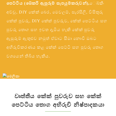
පෙට්ටිය (බේකරි ඇසුරුම් සැපයුම්කරුවන්),
ෙබ්කිං
අච්චු, DIY කේක් බෙර, මෙවලම්, සැරසිලි, විසිතුරු
කේක් පුවරු, DIY කේක් පුවරුව, කේක් පෙට්ටිය සහ
පුවරු තොග සහ ඉවත දැමිය හැකි කේක් පුවරු
ඇසුරුම් ඇතුළුව නමුත් ඒවාට සීමා නොවී ඔබට
අභිරුචිකරණය කළ කේක් පෙට්ටි සහ පුවරු තොග
වශයෙන් තිබිය හැකිය.
වෘත්තීය කේක් පුවරුව සහ කේක්
පෙට්ටිය තොග අභිරුචි නිෂ්පාදකයා