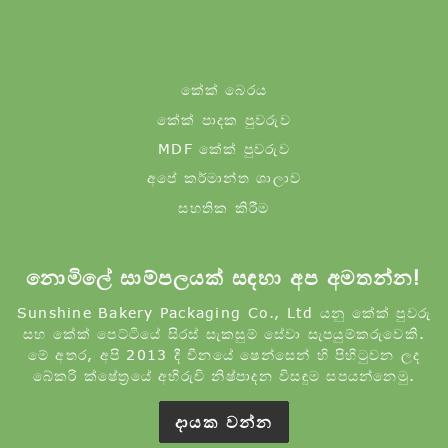
කේක් බෙරය
කේක් පාදක පුවරුව
MDF කේක් පුවරුව
අපේ කර්මාන්ත ශාලාව
සහතික කිරීම
නොමිලේ සාම්පලයක් සඳහා අප අමතන්න!
Sunshine Bakery Packaging Co., Ltd යනු කේක් පුවරු
සහ කේක් පෙට්ටියේ සිරස් සැකසුම් සේවා සැපයුම්කරුවෙකි.
මේ අතර, අපි 2013 දී චීනයේ ෂෙන්සෙන් හි පිහිටුවන ලද
බේකරි ක්ෂේත්‍රයේ අභිරුචි නිෂ්පාදන විසඳුම සපයන්නෙමු.
දායක වන්න