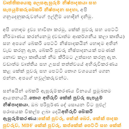
වෘත්තිකයෙකු ලෙස
ඇසුරුම් නිෂ්පාදකයා සහ
සැපයුම්කරු
බේකරි නිෂ්පාදන සඳහා
,
අපි
ගනුදෙනුකරුවන්ගේ ඉල්ලීම් හොඳින් දනිමු.
අපි හොඳම ද්‍රව්‍ය භාවිතා කරමු, කේක් පුවරු සහ පෙට්ටි
නිර්මාණය කරන්නෙමු (වඩාත්ම ආකර්ශනීය කලා කෘතිය)
සහ අපගේ බේකරි පෙට්ටි නිෂ්පාදකයින් හොඳම අතින්
වැඩ කරනු ඇත, බේකරි පුවරු නිෂ්පාදනයක් පමණක්
නොව කලා කෘතියක් නිම කිරීමට උත්සාහ කරනු ඇත.
වඩාත්ම වෘත්තීය සහ උසස් තත්ත්වයේ අභිරුචිකරණය
කළ කේක් පුවරු සහ පෙට්ටි තොග වශයෙන් ගෙන
එන්න.
අපගේ හවුල්කරුවන්ට.
සන්ෂයින් බේකරි ඇසුරුම්කරණය චීනයේ ප්‍රමුඛතම
ආයතනයයි.
තොග අභිරුචි කේක් පුවරු සැපයුම්
නිෂ්පාදකයා
, ඔබ පරිපූර්ණ දේ සොයන විට පුළුල්
පරාසයක විකල්ප ලබා දෙයි
අභිරුචි බේකරි
ඇසුරුම්කරණය
:
කේක් පුවරු, කේක් බෙර, කේක් පාදක
පුවරුව, MDF කේක් පුවරු, කප්කේක් පෙට්ටි සහ කේක්