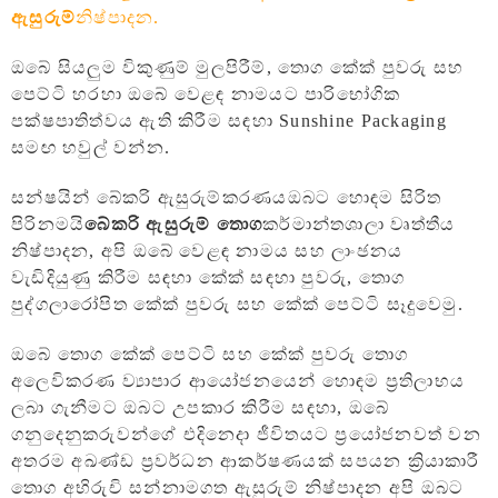
ඇසුරුම්
නිෂ්පාදන.
ඔබේ සියලුම විකුණුම් මුලපිරීම්, තොග කේක් පුවරු සහ
පෙට්ටි හරහා ඔබේ වෙළඳ නාමයට පාරිභෝගික
පක්ෂපාතිත්වය ඇති කිරීම සඳහා Sunshine Packaging
සමඟ හවුල් වන්න.
සන්ෂයින් බේකරි ඇසුරුම්කරණය
ඔබට හොඳම සිරිත
පිරිනමයි
බේකරි ඇසුරුම් තොග
කර්මාන්තශාලා වෘත්තීය
නිෂ්පාදන, අපි ඔබේ වෙළඳ නාමය සහ ලාංඡනය
වැඩිදියුණු කිරීම සඳහා කේක් සඳහා පුවරු, තොග
පුද්ගලාරෝපිත කේක් පුවරු සහ කේක් පෙට්ටි සෑදුවෙමු.
ඔබේ තොග කේක් පෙට්ටි සහ කේක් පුවරු තොග
අලෙවිකරණ ව්‍යාපාර ආයෝජනයෙන් හොඳම ප්‍රතිලාභය
ලබා ගැනීමට ඔබට උපකාර කිරීම සඳහා, ඔබේ
ගනුදෙනුකරුවන්ගේ එදිනෙදා ජීවිතයට ප්‍රයෝජනවත් වන
අතරම අඛණ්ඩ ප්‍රවර්ධන ආකර්ෂණයක් සපයන ක්‍රියාකාරී
තොග අභිරුචි සන්නාමගත ඇසුරුම් නිෂ්පාදන අපි ඔබට