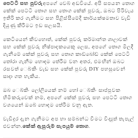
පෙට්ටි සහ පුවරු
අපගේ වෙබ් අඩවියේ. අපි සපයන තොග
කේක් පෙට්ටි තොග සහ තොග කේක් පුවරු, ඔබට පිරිවැය
ඉතිරි කර ගැනීමට සහ පිළිස්සීමේදී කාර්යක්ෂමතාව වැඩි
දියුණු කිරීමට ඉඩ සලසයි.
කෙටියෙන් කිවහොත්, කේක් පුවරු කර්මාන්ත ශාලාවක්
සහ කේක් පුවරු නිෂ්පාදකයෙකු ලෙස, අපගේ තොග මිලදී
ගැනීමේ කේක් පුවරු සහ තොග කාඩ්බෝඩ් කේක් පෙට්ටි
තෝරා ගැනීම හොඳම තේරීම වන අතර, එමඟින් ඔබට
රසවත් ෙබ්කිං වැඩ සහ කේක් පුවරු DIY පහසුවෙන්
සාදා ගත හැකිය.
ඔබ ෙබ්කිං ලෝලියෙක් නම් හෝ ෙබ්කිං සාප්පුවක
හිමිකරුවෙක් නම්, අපගේ කේක් පුවරු සහ පෙට්ටි තොග
වශයෙන් ඔබේ හොඳම තේරීම වනු ඇත.
වැඩිදුර දැන ගැනීමට අප හා සම්බන්ධ වීමට විද්‍යුත් තැපැල්
එවන්න.
කේක් ඇසුරුම් සැපයුම් තොග
.