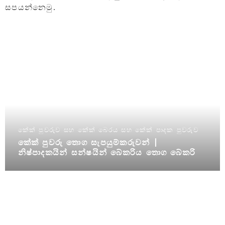
සපයන්නෙමු.
කේක් පුවරුව සහ කේක් බෙරය සහ කේක් පාදක පුවරුව
කේක් පුවරු තොග සැපයුම්කරුවන් |
නිෂ්පාදකයින් සන්ෂයින් බේකරිය තොග බේකරි
ඇසුරුම් සැපයුම් ලෙස, අපි කේක් බෙර සහ
පෙට්ටි තොග වශයෙන් පිරිනමන්නෙමු | මා අසල
කේක් බෙර සහ ලාංඡනය සහිත අභිරුචි කේක්
පුවරු.