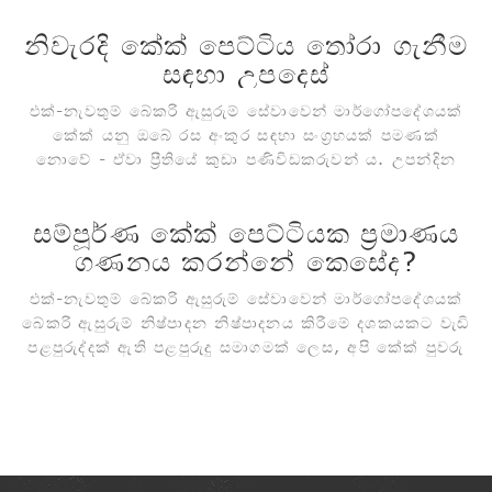
ආකර්ශනීය මෙවලමකි. සියල්ල අතර...
නිවැරදි කේක් පෙට්ටිය තෝරා ගැනීම
සඳහා උපදෙස්
එක්-නැවතුම් බේකරි ඇසුරුම් සේවාවෙන් මාර්ගෝපදේශයක්
කේක් යනු ඔබේ රස අංකුර සඳහා සංග්‍රහයක් පමණක්
නොවේ - ඒවා ප්‍රීතියේ කුඩා පණිවිඩකරුවන් ය. උපන්දින
සතුට, සැමරුම් විනෝදය, නිවාඩු උණුසුම - මේ සියල්ල මෘදු,
සිනිඳු මිහිරි ස්ථරවල ඇත. සහ කේක් පෙට්ටිය? එය ...
සම්පූර්ණ කේක් පෙට්ටියක ප්‍රමාණය
ගණනය කරන්නේ කෙසේද?
එක්-නැවතුම් බේකරි ඇසුරුම් සේවාවෙන් මාර්ගෝපදේශයක්
බේකරි ඇසුරුම් නිෂ්පාදන නිෂ්පාදනය කිරීමේ දශකයකට වැඩි
පළපුරුද්දක් ඇති පළපුරුදු සමාගමක් ලෙස, අපි කේක් පුවරු
සහ කේක් පෙට්ටි සඳහා විශේෂඥයින් වන අතර, අපි...
සඳහා ඇසුරුම්කරණ විසඳුම් ලබා දීමට කැපවී සිටිමු.