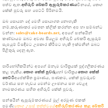
පත්ව ඇත.
අභිරුචි බේකරි ඇසුරුම්කරණය
චීනයේ, තොග
කේක් පුවරු සහ පෙට්ටි පිරිනමයි.
ඔබ සොයන දේ මෙහි සොයාගත නොහැකි
නම්,
කරුණාකර මෙතන ක්ලික් කරන්න අප හා සම්බන්ධ
වන්න:
sales@cake-boards.net
, අපගේ සන්ෂයින්
කණ්ඩායම ඔබට අවශ්‍ය සියලුම අභිරුචි බේකරි ඇසුරුම්
සැපයුම් විසඳීමට උපකාර කිරීමට හැකි ඉක්මනින් ඔබට
පිළිතුරු දෙනු ඇත.
පාරිභෝගිකයින්ට අපගේ ඕනෑම චාරිත්‍රයක් පුද්ගලීකරණය
කළ හැකිය.
තොග
කේක් පුවරු
හෝ චාරිත්‍රය
තොග කේක්
පෙට්ටි
අපේක්ෂිත ප්‍රමාණය, ඝණකම, කේක් පුවරුවේ
වර්ණය සහ හැඩය මෙන්ම ලාංඡනය සහ වෙළඳ
නාමකරණය සහිත අභිරුචි කේක් පුවරු.
සන්ෂයින් ඇසුරුම්කරණයේ මුල් අරමුණ එකක්
පමණි:
තොග උසස් තත්ත්වයේ
අභිරුචිකරණය කළ බේකරි