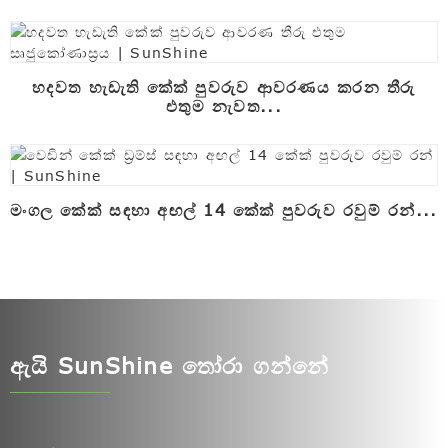
හදවත හැඩැති කේක් පුවරුව ආවරණය කරන තීරු
එතුම නැවත...
මංගල කේක් සඳහා අඟල් 14 කේක් පුවරුව රවුම් රන්...
ඇයි SunShine තෝරා ගන්නේ