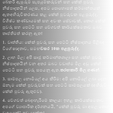
බේකරි ඇසුරුම් සැපයුම්කරුවන් සහ කේක් පුවරු
නිෂ්පාදකයින් ලෙස, අපට පොහොසත් කර්මාන්තයක්
ඇත
අභිරුචිකරණය කළ කේක් පුවරුවක පළපුරුද්ද
,
විශිෂ්ට කණ්ඩායමක් සහ අවංක සේවාවක්, තොග කේක්
පුවරු සහ පෙට්ටි සහ වේගවත් කාර්යක්ෂමතාව ඔබව
තෘප්තිමත් කරනු ඇත!
1. වෘත්තීය: කේක් පුවරු සහ පෙට්ටි නිෂ්පාදනය පිළිබඳ
විශේෂඥතාව, සමඟ
වසර 10ක පළපුරුද්ද
.
2. ලාභ මිල: අපි සෘජු කර්මාන්තශාලා සහ කේක් පුවරු
නිෂ්පාදකයින් වන අතර ඔබට වඩාත්ම මිල අඩු කේක්
පෙට්ටි සහ පුවරු සපයනු ඇත.
තරඟකාරී මිල ගණන්
.
3. සාම්පල නොමිලේ අය කිරීම: අපි නොමිලේ ලබා දෙන
ඕනෑම කේක් පුවරුවක් සහ පෙට්ටි සාම්පලයක් (අභිරුචි
කේක් පුවරු ඇතුළුව).
4. වේගවත් බෙදාහැරීමේ කාලය: ඉහළ කාර්යක්ෂමතාව
අපගේ ව්‍යාපාරික දර්ශනයයි, "කේක් පුවරු මා අසල තොග
වශයෙන්" ඉඩ දෙන්න!