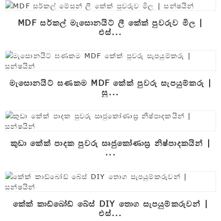
MDF සර්කල් මැසොනයිට් ලී කේක් පුවරුව මිල |
එස්...
මැසොනයිට් ඝණකම MDF කේක් පුවරු සැපයුම්කරු |
සු...
කුඩා කේක් පාදක පුවරු සෘජුකෝණාස්‍ර නිෂ්පාදකයින් |
...
කේක් කාඩ්බෝඩ් බේස් DIY තොග සැපයුම්කරුවන් |
එස්...