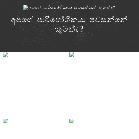
අපගේ පාරිභෝගිකයා පවසන්නේ
කුමක්ද?