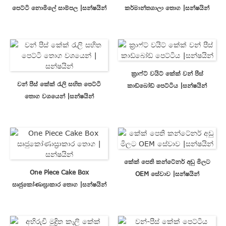
පෙට්ටි නොමිලේ සාම්පල |සන්ෂයින්
කර්මාන්තශාලා තොග |සන්ෂයින්
ක්‍රාෆ්ට් වයිට් කේක් වන් පීස්
වන් පීස් කේක් රැලි සහිත පෙට්ටි
කාඩ්බෝඩ් පෙට්ටිය |සන්ෂයින්
තොග වශයෙන් |සන්ෂයින්
කේක් පෙති කන්ටේනර් අඩු මිලට
One Piece Cake Box
OEM සේවාව |සන්ෂයින්
සෘජුකෝණාස්‍රාකාර තොග |සන්ෂයින්