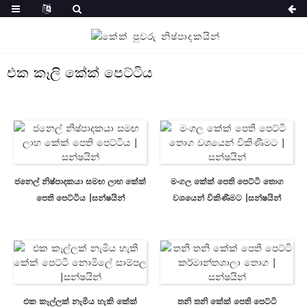
එක කෑලි කේක් පෙට්ටිය
ජනෙල් නිෂ්පාදකයා සමඟ ලාභ කේක්
මංගල කේක් පෙති පෙට්ටි තොග
පෙති පෙට්ටිය |සන්ෂයින්
වශයෙන් විකිණීමට |සන්ෂයින්
එක කෑල්ලක් නැමිය හැකි කේක්
තනි තනි කේක් පෙති පෙට්ටි