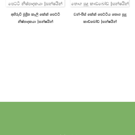
අභිරුචි මුද්‍රිත කෑලි කේක් පෙට්ටි
වන්-පීස් කේක් පෙට්ටිය තොග සුදු
නිෂ්පාදකයා |සන්ෂයින්
කාඩ්බෝඩ් |සන්ෂයින්