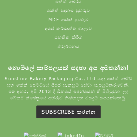
කේක් බෙරය
කේක් පදනම පුවරුව
MDF කේක් පුවරුව
අපේ කර්මාන්ත ශාලාව
සහතික කිරීම
ප්රදර්ශනය
නොමිලේ සාම්පලයක් සඳහා අප අමතන්න!
Sunshine Bakery Packaging Co., Ltd යනු කේක් බෝඩ්
සහ කේක් පෙට්ටියේ සිරස් සැකසුම් සේවා සැපයුම්කරුවෙකි.
මේ අතර, අපි 2013 දී චීනයේ ෂෙන්සෙන් හි පිහිටුවන ලද
බේකරි ක්ෂේත්‍රයේ අභිරුචි නිෂ්පාදන විසඳුම සපයන්නෙමු.
SUBSCRIBE කරන්න