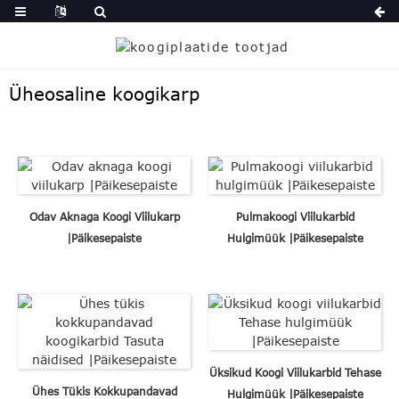
Üheosaline koogikarp
Odav Aknaga Koogi Viilukarp
Pulmakoogi Viilukarbid
|Päikesepaiste
Hulgimüük |Päikesepaiste
Üksikud Koogi Viilukarbid Tehase
Ühes Tükis Kokkupandavad
Hulgimüük |Päikesepaiste