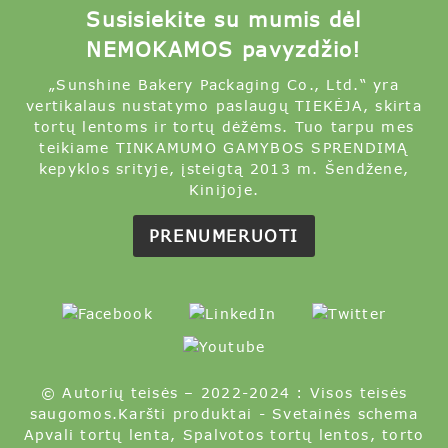
Susisiekite su mumis dėl
NEMOKAMOS pavyzdžio!
„Sunshine Bakery Packaging Co., Ltd.“ yra
vertikalaus nustatymo paslaugų TIEKĖJA, skirta
tortų lentoms ir tortų dėžėms. Tuo tarpu mes
teikiame TINKAMUMO GAMYBOS SPRENDIMĄ
kepyklos srityje, įsteigtą 2013 m. Šendžene,
Kinijoje.
PRENUMERUOTI
© Autorių teisės – 2022-2024 : Visos teisės
saugomos.
Karšti produktai
-
Svetainės schema
Apvali tortų lenta
,
Spalvotos tortų lentos
,
torto