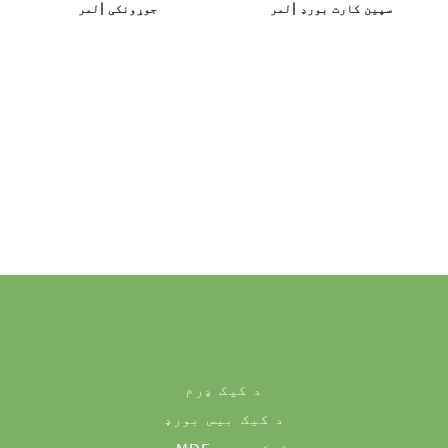
سپین کارت بورډ |لمر
جوړونکی |لمر
د کیک ډرم
د کیک بیس بورډ