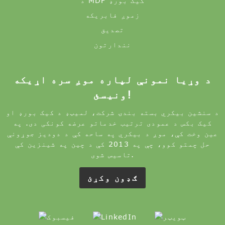
د MDF کیک بورډ
زموږ فابریکه
تصدیق
نندارتون
د وړیا نمونې لپاره موږ سره اړیکه
ونیسئ!
د سنشین بیکري بسته بندۍ شرکت، لمیټډ د کیک بورډ او
کیک بکس د عمودی ترتیب خدماتو عرضه کونکی دی. په
عین وخت کې، موږ د بیکري په ساحه کې د دودیز جوړونې
حل چمتو کوو، چې په 2013 کې د چین په شینزین کې
تاسیس شوی.
ګډون وکړئ