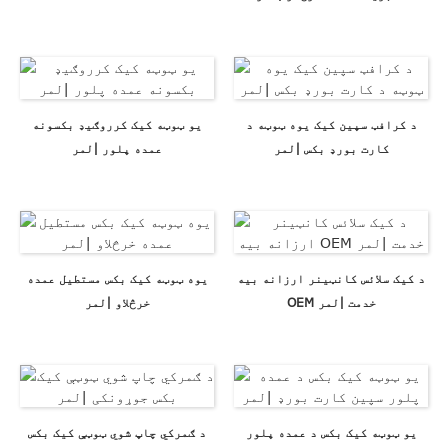
د کرافټ سپین کیک یوه ټوټه د
یو ټوټه کیک کرروګیډ بکسونه
کارت بورډ بکس |لمر
عمده پلور |لمر
د کیک سلائس کانټینر ارزانه بیه
یوه ټوټه کیک بکس مستطیل عمده
OEM خدمت |لمر
خرڅلاو |لمر
یو ټوټه کیک بکس د عمده پلور
د ګمرکي چاپ شوي ټوټې کیک بکس