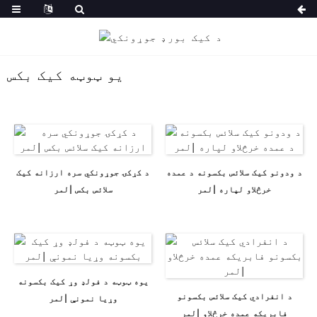
یو ټوټه کیک بکس
د ودونو کیک سلائس بکسونه د عمده
د کړکۍ جوړونکي سره ارزانه کیک
خرڅلاو لپاره |لمر
سلائس بکس |لمر
یوه ټوټه د فولډ وړ کیک بکسونه
د انفرادي کیک سلائس بکسونو
وړیا نمونې |لمر
فابریکه عمده خرڅلاو |لمر