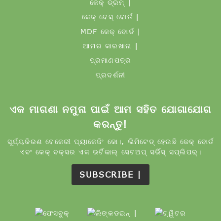
କେକ୍ ଡ୍ରମ୍ |
କେକ୍ ବେସ୍ ବୋର୍ଡ |
MDF କେକ୍ ବୋର୍ଡ |
ଆମର କାରଖାନା |
ପ୍ରମାଣପତ୍ର
ପ୍ରଦର୍ଶନୀ
ଏକ ମାଗଣା ନମୁନା ପାଇଁ ଆମ ସହିତ ଯୋଗାଯୋଗ
କରନ୍ତୁ!
ସୂର୍ଯ୍ୟକିରଣ ବେକେରୀ ପ୍ୟାକେଜିଂ କୋ।, ଲିମିଟେଡ୍ ହେଉଛି କେକ୍ ବୋର୍ଡ
ଏବଂ କେକ୍ ବକ୍ସର ଏକ ଭର୍ଟିକାଲ୍ ସେଟଅପ୍ ସର୍ଭିସ୍ ସପ୍ଲିପର୍।
SUBSCRIBE |