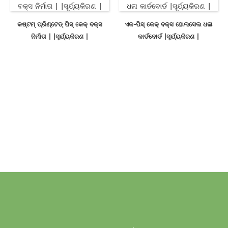
କଷ୍ଟମ୍ ପ୍ରିଣ୍ଟେଡ୍ ପିସ୍ କେକ୍ ବକ୍ସ
ଏକ-ପିସ୍ କେକ୍ ବକ୍ସ ହୋଲସେଲ ଧଳା
ନିର୍ମାତା | |ସୂର୍ଯ୍ୟକିରଣ |
କାର୍ଡବୋର୍ଡ |ସୂର୍ଯ୍ୟକିରଣ |