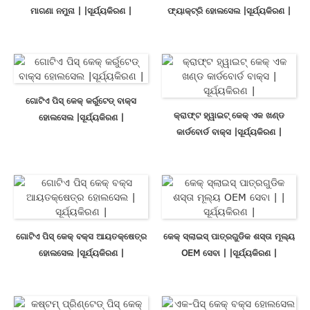
ମାଗଣା ନମୁନା | |ସୂର୍ଯ୍ୟକିରଣ |
ଫ୍ୟାକ୍ଟ୍ରି ହୋଲସେଲ |ସୂର୍ଯ୍ୟକିରଣ |
ଗୋଟିଏ ପିସ୍ କେକ୍ କର୍ରୁଟେଡ୍ ବାକ୍ସ
କ୍ରାଫ୍ଟ ହ୍ୱାଇଟ୍ କେକ୍ ଏକ ଖଣ୍ଡ
ହୋଲସେଲ |ସୂର୍ଯ୍ୟକିରଣ |
କାର୍ଡବୋର୍ଡ ବାକ୍ସ |ସୂର୍ଯ୍ୟକିରଣ |
ଗୋଟିଏ ପିସ୍ କେକ୍ ବକ୍ସ ଆୟତକ୍ଷେତ୍ର
କେକ୍ ସ୍ଲାଇସ୍ ପାତ୍ରଗୁଡିକ ଶସ୍ତା ମୂଲ୍ୟ
ହୋଲସେଲ |ସୂର୍ଯ୍ୟକିରଣ |
OEM ସେବା | |ସୂର୍ଯ୍ୟକିରଣ |