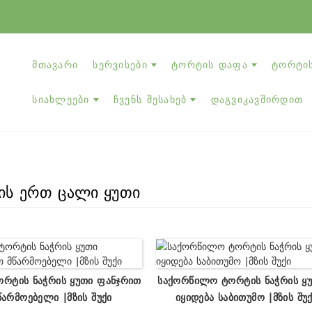
ᲛᲗᲐᲕᲐᲠᲘ
ᲡᲔᲠᲕᲘᲡᲔᲑᲘ
ᲢᲝᲠᲢᲘᲡ ᲓᲐᲤᲐ
ᲢᲝᲠᲢᲘᲡ
ᲡᲘᲐᲮᲚᲔᲔᲑᲘ
ᲩᲕᲔᲜᲡ ᲨᲔᲡᲐᲮᲔᲑ
ᲓᲐᲒᲕᲘᲙᲐᲕᲨᲘᲠᲓᲘᲗ
ის ერთ ცალი ყუთი
ორტის Ნაჭრის Ყუთი Ფანჯრით
Საქორწილო Ტორტის Ნაჭრის Ყუ
წარმოებელი |მზის Შუქი
Იყიდება Საბითუმო |მზის Შუ