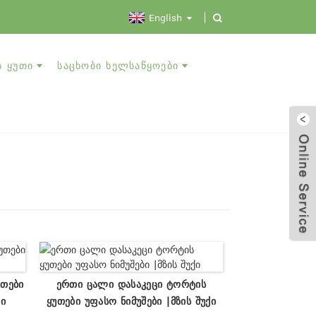
English
 ᲧᲣᲗᲘ
ᲡᲐᲪᲮᲝᲑᲘ ᲮᲔᲚᲡᲐᲬᲧᲝᲔᲑᲘ
თები
Ერთი Ცალი Დასაკეცი Ტორტის
ქი
Ყუთები Უფასო Ნიმუშები |მზის Შუქი