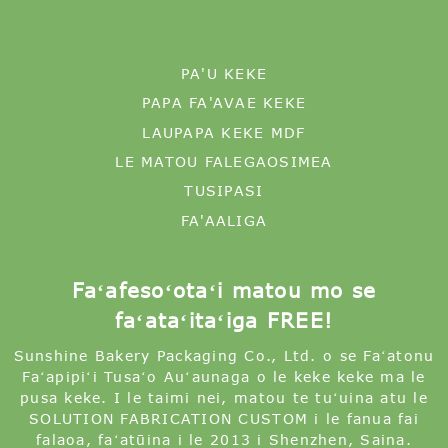
PA'U KEKE
PAPA FA'AVAE KEKE
LAUPAPA KEKE MDF
LE MATOU FALEGAOSIMEA
TUSIPASI
FA'AALIGA
Faʻafesoʻotaʻi matou mo se
faʻataʻitaʻiga FREE!
Sunshine Bakery Packaging Co., Ltd. o se Faʻatonu
Faʻapipiʻi Tusaʻo Auʻaunaga o le keke keke ma le
pusa keke. I le taimi nei, matou te tuʻuina atu le
SOLUTION FABRICATION CUSTOM i le fanua fai
falaoa, faʻatūina i le 2013 i Shenzhen, Saina.